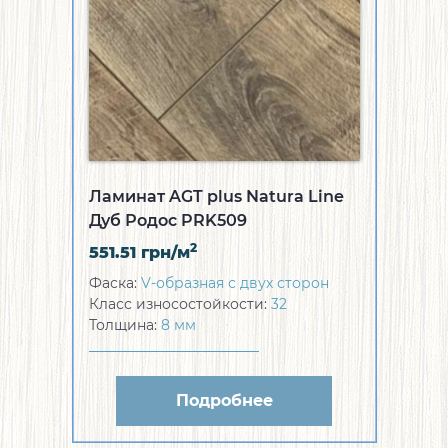
Ламинат AGT plus Natura Line
Дуб Родос PRK509
2
551.51
грн/м
Фаска:
V-образная с двух сторон
Класс износостойкости:
32
Толщина:
8 мм
Подробнее