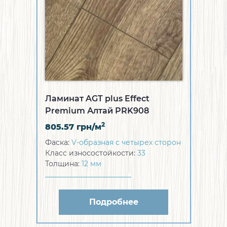
Ламинат AGT plus Effect
Premium Алтай PRK908
2
805.57
грн/м
Фаска:
V-образная с четырех сторон
Класс износостойкости:
33
Толщина:
12 мм
Подробнее