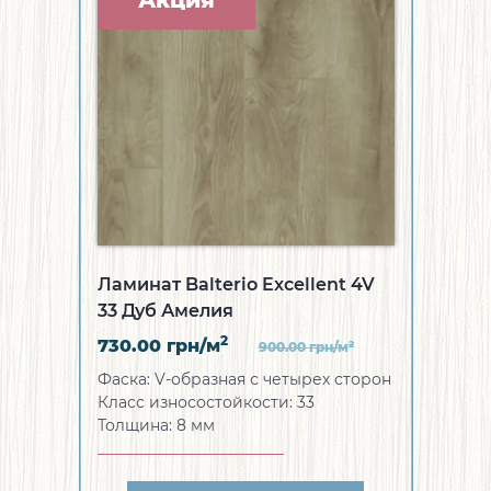
Акция
Ламинат Balterio Excellent 4V
33 Дуб Амелия
2
730.00
грн/м
2
900.00
грн/м
Фаска:
V-образная с четырех сторон
Класс износостойкости:
33
Толщина:
8 мм