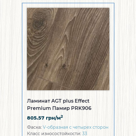
Ламинат AGT plus Effect
Premium Памир PRK906
2
805.57
грн/м
Фаска:
V-образная с четырех сторон
Класс износостойкости:
33