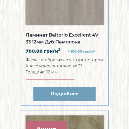
Ламинат Balterio Excellent 4V
33 12мм Дуб Памплона
2
700.00
грн/м
2
1 100.00
грн/м
Фаска:
V-образная с четырех сторон
Класс износостойкости:
33
Толщина:
12 мм
Подробнее