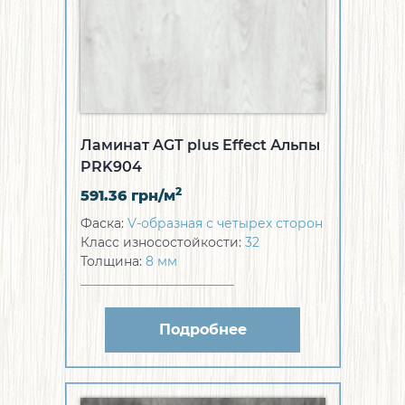
Ламинат AGT plus Effect Альпы
PRK904
2
591.36
грн/м
Фаска:
V-образная с четырех сторон
Класс износостойкости:
32
Толщина:
8 мм
Подробнее