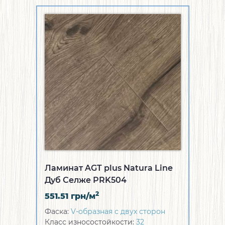
Ламинат AGT plus Natura Line
Дуб Селже PRK504
2
551.51
грн/м
Фаска:
V-образная с двух сторон
Класс износостойкости:
32