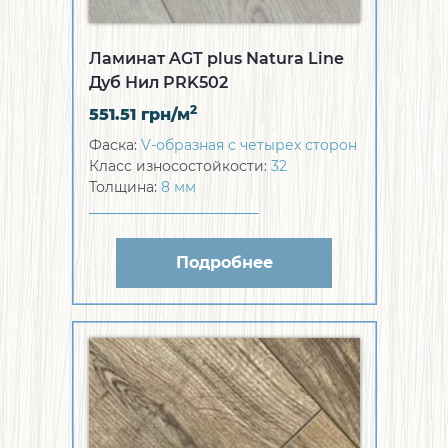
Ламинат AGT plus Natura Line
Дуб Нил PRK502
2
551.51
грн/м
Фаска:
V-образная с четырех сторон
Класс износостойкости:
32
Толщина:
8 мм
Подробнее