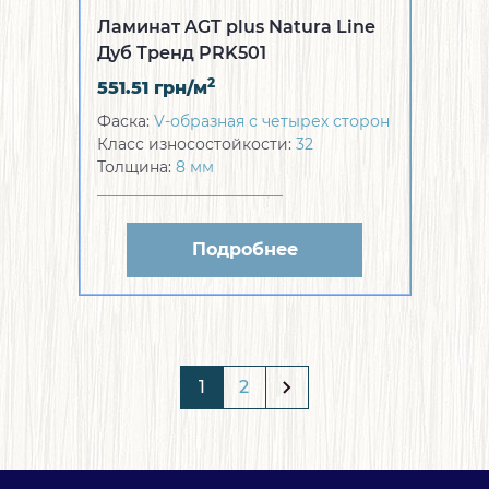
Ламинат AGT plus Natura Line
Дуб Тренд PRK501
2
551.51
грн/м
Фаска:
V-образная с четырех сторон
Класс износостойкости:
32
Толщина:
8 мм
Подробнее
1
2