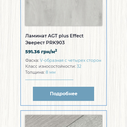
Ламинат AGT plus Effect
Эверест PRK903
2
591.36
грн/м
Фаска:
V-образная с четырех сторон
Класс износостойкости:
32
Толщина:
8 мм
Подробнее