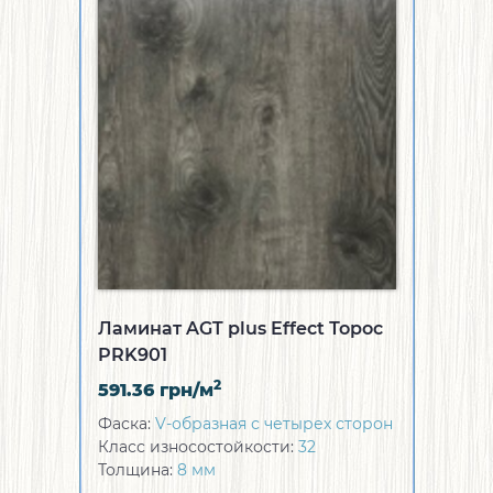
Ламинат AGT plus Effect Торос
PRK901
2
591.36
грн/м
Фаска:
V-образная с четырех сторон
Класс износостойкости:
32
Толщина:
8 мм