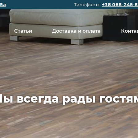
15а
Телефоны:
+38 068-245-8
Статьи
Доставка и оплата
Конта
ы всегда рады гостя