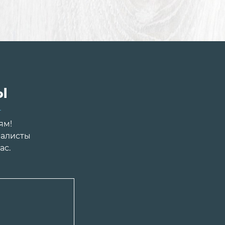
ы
ям!
иалисты
ас.