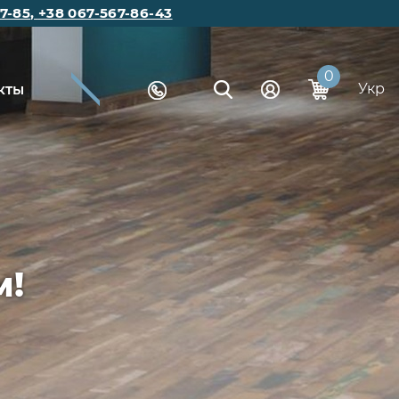
7-85
,
+38 067-567-86-43
0
Укр
кты
м!