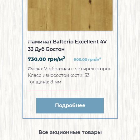
Ламинат Balterio Excellent 4V
33 Дуб Бостон
2
730.00
грн/м
2
900.00
грн/м
Фаска:
V-образная с четырех сторон
Класс износостойкости:
33
Толщина:
8 мм
Подробнее
Все акционные товары