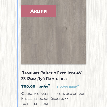
Акция
Ламинат Balterio Excellent 4V
33 12мм Дуб Памплона
2
700.00
грн/м
2
1 100.00
грн/м
Фаска:
V-образная с четырех сторон
Класс износостойкости:
33
Толщина:
12 мм