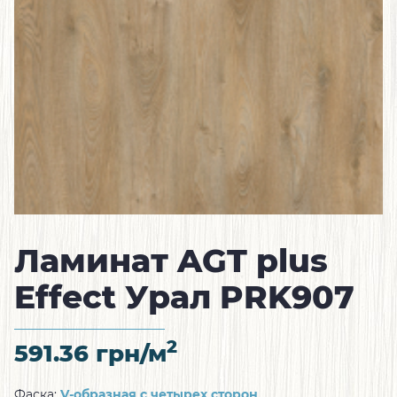
Ламинат AGT plus
Effect Урал PRK907
2
591.36
грн/м
Фаска:
V-образная с четырех сторон