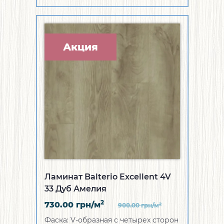
Акция
Ламинат Balterio Excellent 4V
33 Дуб Амелия
2
730.00
грн/м
2
900.00
грн/м
Фаска:
V-образная с четырех сторон