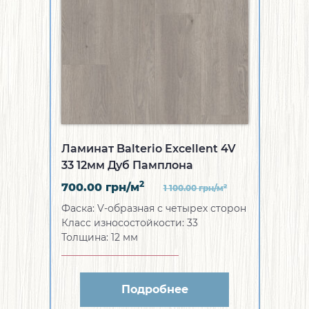
Ламинат Balterio Excellent 4V
33 12мм Дуб Памплона
2
700.00
грн/м
2
1 100.00
грн/м
Фаска:
V-образная с четырех сторон
Класс износостойкости:
33
Толщина:
12 мм
Подробнее