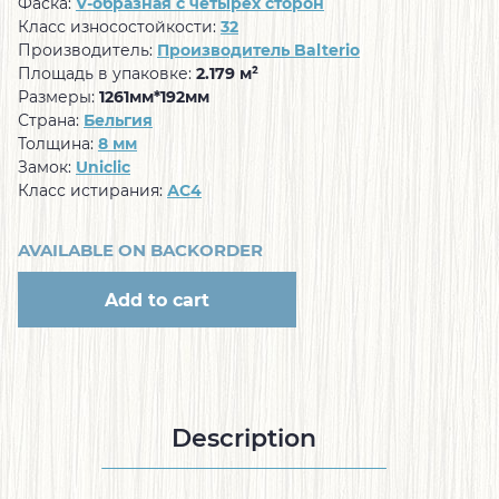
Фаска:
V-образная с четырех сторон
Класс износостойкости:
32
Производитель:
Производитель Balterio
Площадь в упаковке:
2.179 м²
Размеры:
1261мм*192мм
Страна:
Бельгия
Толщина:
8 мм
Замок:
Uniclic
Класс истирания:
АС4
AVAILABLE ON BACKORDER
Add to cart
Description