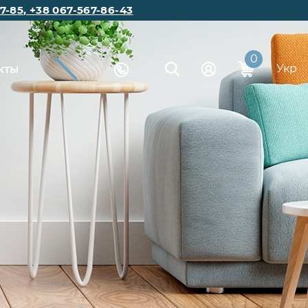
7-85
,
+38 067-567-86-43
0
Укр
кты