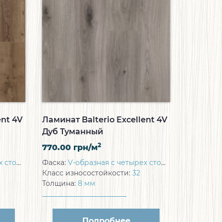
ent 4V
Ламинат Balterio Excellent 4V
Дуб Туманный
2
770.00
грн/м
торон
Фаска:
V-образная с четырех сторон
Класс износостойкости:
32
Толщина:
8 мм
Подробнее