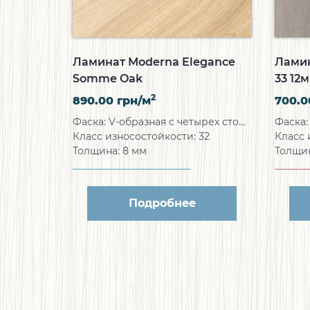
Ламинат Moderna Elegance
Ламин
Somme Oak
33 12
2
890.00
грн/м
700.
Фаска:
V-образная с четырех сторон
Фаска
Класс износостойкости:
32
Класс 
Толщина:
8 мм
Толщи
Подробнее