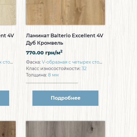
ent 4V
Ламинат Balterio Excellent 4V
Дуб Кромвель
2
770.00
грн/м
торон
Фаска:
V-образная с четырех сторон
Класс износостойкости:
32
Толщина:
8 мм
Подробнее