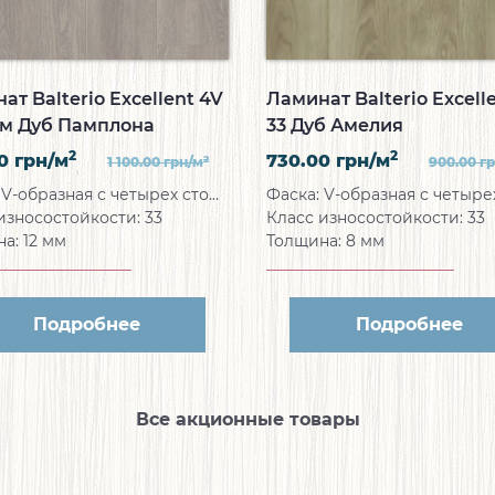
ат Balterio Excellent 4V
Ламинат Balterio Excell
мм Дуб Памплона
33 Дуб Амелия
2
2
00
грн/м
730.00
грн/м
2
1 100.00
грн/м
900.00
г
:
V-образная с четырех сторон
Фаска:
V-образная с четырех с
износостойкости:
33
Класс износостойкости:
33
на:
12 мм
Толщина:
8 мм
Подробнее
Подробнее
Все акционные товары