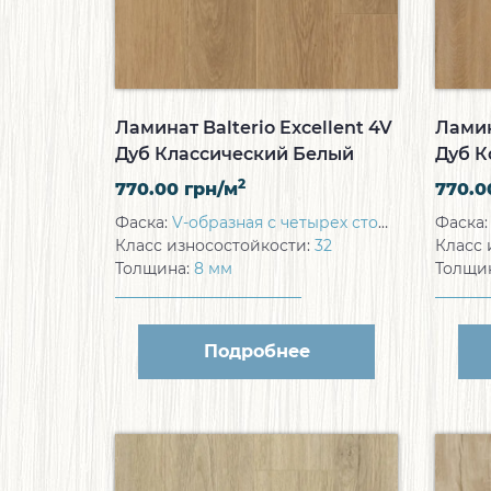
Ламинат Balterio Excellent 4V
Ламин
Дуб Классический Белый
Дуб К
Лаковый
2
770.00
грн/м
770.
Фаска:
V-образная с четырех сторон
Фаска
Класс износостойкости:
32
Класс 
Толщина:
8 мм
Толщи
Подробнее