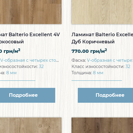
ат Balterio Excellent 4V
Ламинат Balterio Excell
окосовый
Дуб Коричневый
2
2
00
грн/м
770.00
грн/м
:
V-образная с четырех сторон
Фаска:
V-образная с четырех с
износостойкости:
32
Класс износостойкости:
32
на:
8 мм
Толщина:
8 мм
Подробнее
Подробнее