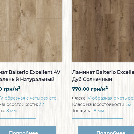
ат Balterio Excellent 4V
Ламинат Balterio Excell
аленый Натуральный
Дуб Солнечный
2
2
00
грн/м
770.00
грн/м
:
V-образная с четырех сторон
Фаска:
V-образная с четырех с
износостойкости:
32
Класс износостойкости:
32
на:
8 мм
Толщина:
8 мм
Подробнее
Подробнее