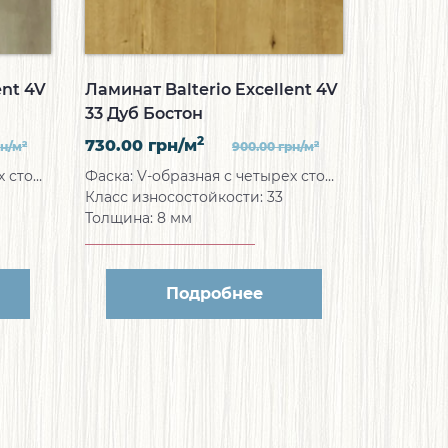
ent 4V
Ламинат Balterio Excellent 4V
33 Дуб Бостон
2
730.00
грн/м
2
2
рн/м
900.00
грн/м
торон
Фаска:
V-образная с четырех сторон
Класс износостойкости:
33
Толщина:
8 мм
Подробнее