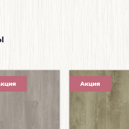
ы
кция
Акция