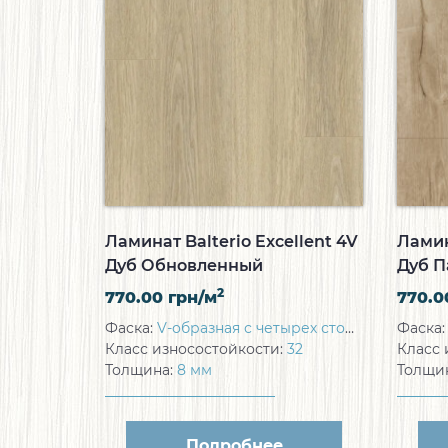
Ламинат Balterio Excellent 4V
Ламин
Дуб Обновленный
Дуб П
2
770.00
грн/м
770.
Фаска:
V-образная с четырех сторон
Фаска
Класс износостойкости:
32
Класс 
Толщина:
8 мм
Толщи
Подробнее