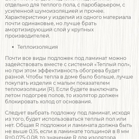
отдельно для теплого пола, с паробарьером, с
усиленной шумоизоляцией и прочее.
Характеристики у изделий из одного материала
почти одинаковые, но лучше брать
амортизирующий слой у крупных
производителей.
Теплоизоляция
Почти все виды подложек под ламинат можно
задействовать вместе с системой «Теплый пол»,
но при этом эффективность обогрева будет
разной. Чтобы тепла в доме было больше, лучше
покупать изделия с малым показателем
теплоизоляции (R). Если будете выключать
летом подогрев полов, то изолятор должен
блокировать холод от основания.
Следует выбрать подложку под ламинат, исходя
из того, будет использоваться теплый пол или
нет. Общая R подложки и ламината должна быть
не выше 0,15, если в ламинате толщиной в 8 мм
R=0,075-0,08, то значение R для изолятора