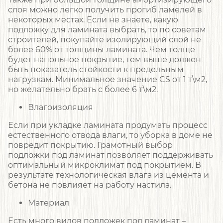
слоя можно легко получить прогиб ламелей в
некоторых местах. Если не знаете, какую
подложку для ламината выбрать, то по советам
строителей, покупайте изолирующий слой не
более 60% от толщины ламината. Чем толще
будет напольное покрытие, тем выше должен
быть показатель стойкости к предельным
нагрузкам. Минимальное значение CS от 1 т\м2,
но желательно брать с более 6 т\м2.
Влагоизоляция
Если при укладке ламината продумать процесс
естественного отвода влаги, то уборка в доме не
повредит покрытию. Грамотный выбор
подложки под ламинат позволяет поддерживать
оптимальный микроклимат под покрытием. В
результате технологическая влага из цемента и
бетона не повлияет на работу настила.
Материал
Есть много видов подложек под ламинат –