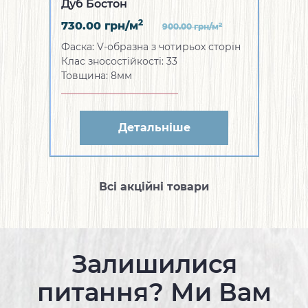
Дуб Бостон
2
730.00
грн/м
2
900.00
грн/м
Фаска: V-образна з чотирьох сторін
Клас зносостійкості: 33
Товщина: 8мм
Детальніше
Всі акційні товари
Залишилися
питання? Ми Вам