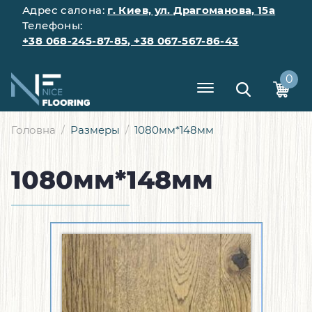
Адрес салона:
г. Киев, ул. Драгоманова, 15а
Телефоны:
+38 068-245-87-85
,
+38 067-567-86-43
0
Головна
Размеры
1080мм*148мм
1080мм*148мм