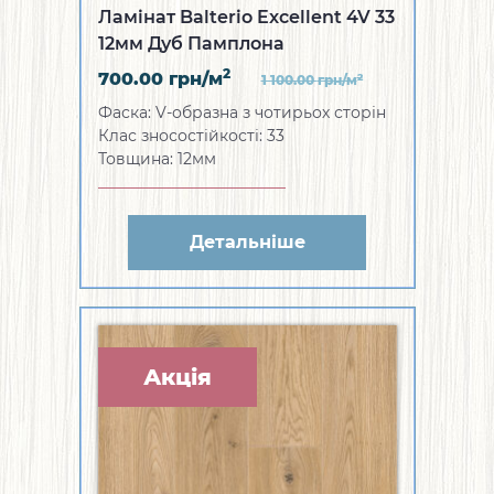
Ламінат Balterio Excellent 4V 33
12мм Дуб Памплона
2
700.00
грн/м
2
1 100.00
грн/м
Фаска: V-образна з чотирьох сторін
Клас зносостійкості: 33
Товщина: 12мм
Детальніше
Акція