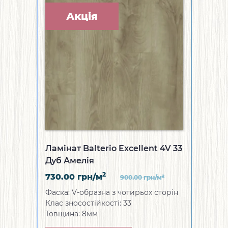
Акція
Ламінат Balterio Excellent 4V 33
Дуб Амелія
2
730.00
грн/м
2
900.00
грн/м
Фаска: V-образна з чотирьох сторін
Клас зносостійкості: 33
Товщина: 8мм