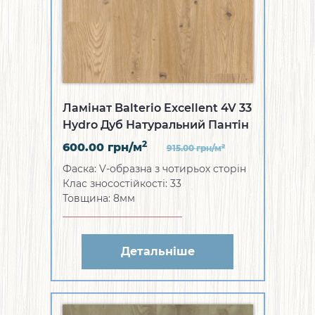
Ламінат Balterio Excellent 4V 33
Hydro Дуб Натуральний Пантін
2
600.00
грн/м
2
915.00
грн/м
Фаска: V-образна з чотирьох сторін
Клас зносостійкості: 33
Товщина: 8мм
Детальніше