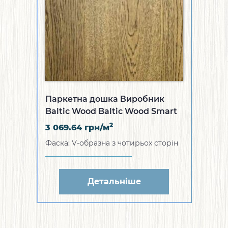
Паркетна дошка Виробник
Baltic Wood Baltic Wood Smart
Collection Дуб Superrustik 1R
2
3 069.64
грн/м
(WZ-1AG22-S809SX1)
Фаска: V-образна з чотирьох сторін
Детальніше