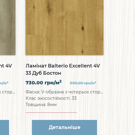
nt 4V
Ламінат Balterio Excellent 4V
33 Дуб Бостон
2
730.00
грн/м
2
2
рн/м
900.00
грн/м
Фаска: V-образна з чотирьох сторін
Фаска: V-образна з чотирьох сторін
Клас зносостійкості: 33
Товщина: 8мм
Детальніше