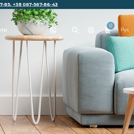
7-85
,
+38 067-567-86-43
0
Рус
кти