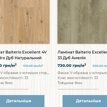
ат Balterio Excellent 4V
Ламінат Balterio Excelle
dro Дуб Натуральний
33 Дуб Амелія
н
2
2
00
грн/м
730.00
грн/м
2
915.00
грн/м
900.00
г
Фаска: V-образна з чотирьох сторін
носостійкості: 33
Клас зносостійкості: 33
на: 8мм
Товщина: 8мм
Детальніше
Детальніше