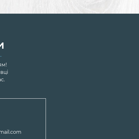
и
ям!
івці
с.
mail.com