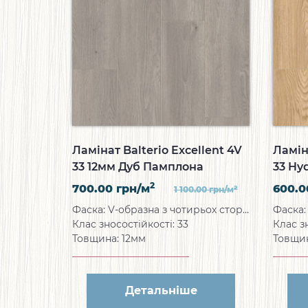
Ламінат Balterio Excellent 4V
Ламін
33 12мм Дуб Памплона
33 Hy
Панті
2
700.00
грн/м
600.
2
1 100.00
грн/м
Фаска: V-образна з чотирьох сторін
Клас зносостійкості: 33
Клас з
Товщина: 12мм
Товщи
Детальніше