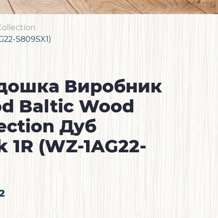
ollection
AG22-S809SX1)
 дошка Виробник
od Baltic Wood
ection Дуб
k 1R (WZ-1AG22-
2