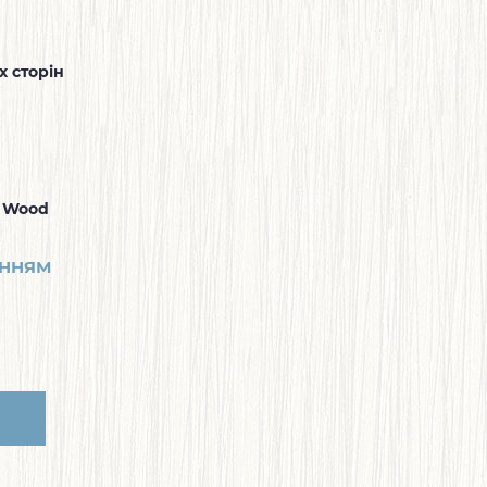
х сторін
c Wood
ЕННЯМ