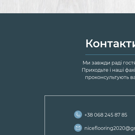
Контакт
Ми завжди раді гост
Приходьте і наші фах
проконсультують ва
+38 068 245 87 85
niceflooring2020@g