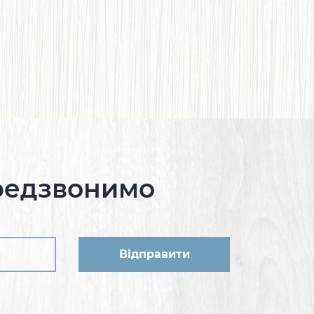
редзвонимо