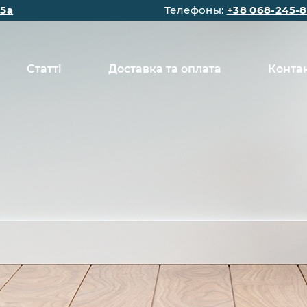
15а
Телефоны:
+38 068-245-8
Статті
Доставка та оплата
Конта