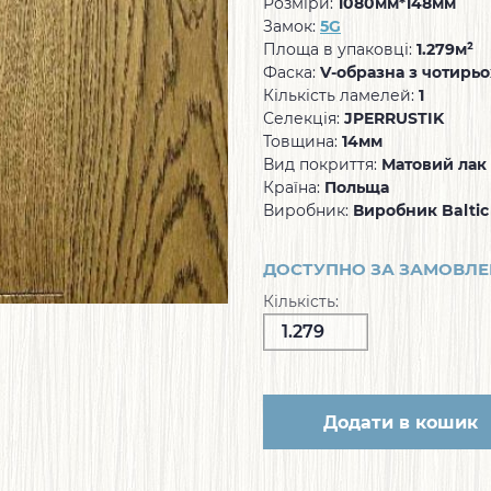
Розміри:
1080мм*148мм
Замок:
5G
Площа в упаковці:
1.279м²
Фаска:
V-образна з чотирьо
Кількість ламелей:
1
Селекція:
JPERRUSTIK
Товщина:
14мм
Вид покриття:
Матовий лак
Країна:
Польща
Виробник:
Виробник Balti
ДОСТУПНО ЗА ЗАМОВЛ
Кількість:
Додати в кошик