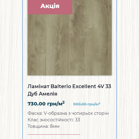
Акція
Ламінат Balterio Excellent 4V 33
Дуб Амелія
2
730.00
грн/м
2
900.00
грн/м
Фаска: V-образна з чотирьох сторін
Клас зносостійкості: 33
Товщина: 8мм