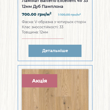
Ламінат Balterio Excellent 4V 33
12мм Дуб Памплона
2
700.00
грн/м
2
1 100.00
грн/м
Фаска: V-образна з чотирьох сторін
Клас зносостійкості: 33
Товщина: 12мм
Детальніше
Акція