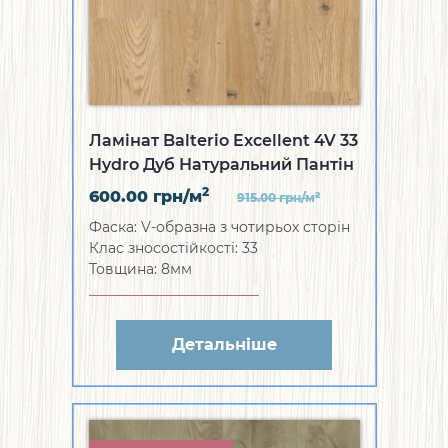
Ламінат Balterio Excellent 4V 33
Hydro Дуб Натуральний Пантін
2
600.00
грн/м
2
915.00
грн/м
Фаска: V-образна з чотирьох сторін
Клас зносостійкості: 33
Товщина: 8мм
Детальніше