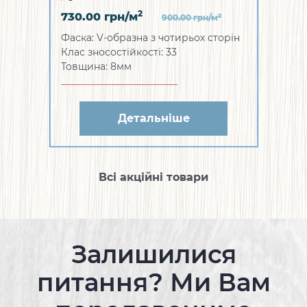
2
730.00
грн/м
2
900.00
грн/м
Фаска: V-образна з чотирьох сторін
Клас зносостійкості: 33
Товщина: 8мм
Детальніше
Всі акційні товари
Залишилися
питання? Ми Вам