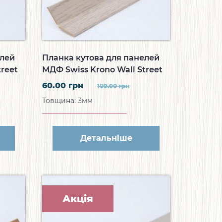
елей
Планка кутова для панелей
reet
МДФ Swiss Krono Wall Street
ік
Кутова планка Дуб
60.00
грн
109.00
грн
Перламутровий B007
Товщина: 3мм
Детальніше
Акція