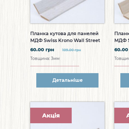
Планка кутова для панелей
Планк
МДФ Swiss Krono Wall Street
МДФ S
Кутова планка Дуб
Кутов
60.00
грн
60.0
109.00
грн
Альпійський W045
B050
Товщина: 3мм
Товщин
Детальніше
Акція