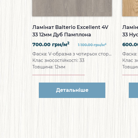
Ламінат Balterio Excellent 4V
Ламін
33 12мм Дуб Памплона
33 Hy
Панті
2
700.00
грн/м
600.
2
1 100.00
грн/м
Фаска: V-образна з чотирьох сторін
Клас зносостійкості: 33
Клас з
Товщина: 12мм
Товщи
Детальніше