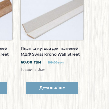
елей
Планка кутова для панелей
reet
МДФ Swiss Krono Wall Street
ковий
Кутова планка Льон W048
60.00
грн
109.00
грн
Товщина: 3мм
Детальніше