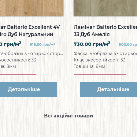
ат Balterio Excellent 4V
Ламінат Balterio Excelle
dro Дуб Натуральний
33 Дуб Амелія
н
2
2
00
грн/м
730.00
грн/м
2
915.00
грн/м
900.00
г
Фаска: V-образна з чотирьох сторін
носостійкості: 33
Клас зносостійкості: 33
на: 8мм
Товщина: 8мм
Детальніше
Детальніше
Всі акційні товари