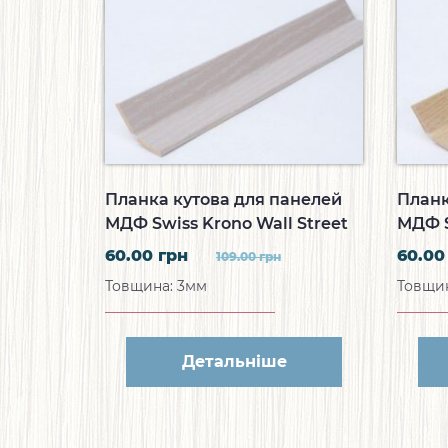
Планка кутова для панелей
Планк
МДФ Swiss Krono Wall Street
МДФ S
Кутова планка Дуб
Кутов
60.00
грн
60.0
109.00
грн
Сріблястий B004
Світл
Товщина: 3мм
Товщин
Детальніше