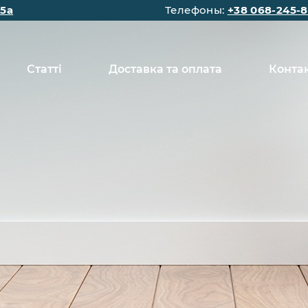
15а
Телефоны:
+38 068-245-8
Статті
Доставка та оплата
Конта