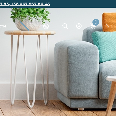
7-85
,
+38 067-567-86-43
0
Рус
кти