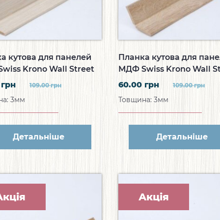
а кутова для панелей
Планка кутова для пан
wiss Krono Wall Street
МДФ Swiss Krono Wall St
а планка Дуб Белфорт
Кутова планка Дуб Клас
0
грн
60.00
грн
109.00
грн
109.00
грн
B051
а: 3мм
Товщина: 3мм
Детальніше
Детальніше
Акція
Акція