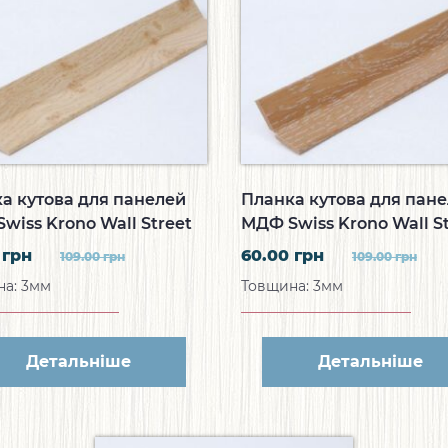
а кутова для панелей
Планка кутова для пан
wiss Krono Wall Street
МДФ Swiss Krono Wall St
а планка Дуб Сучковий
Кутова планка Дуб Суч
0
грн
60.00
грн
109.00
грн
109.00
грн
ий B907
Темний B908
а: 3мм
Товщина: 3мм
Детальніше
Детальніше