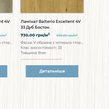
nt 4V
Ламінат Balterio Excellent 4V
33 Дуб Бостон
2
730.00
грн/м
2
2
рн/м
900.00
грн/м
Фаска: V-образна з чотирьох сторін
Фаска: V-образна з чотирьох сторін
Клас зносостійкості: 33
Товщина: 8мм
Детальніше