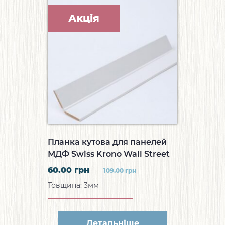
Акція
Планка кутова для панелей
МДФ Swiss Krono Wall Street
Кутова планка Ясень Класік
60.00
грн
109.00
грн
B906
Товщина: 3мм
Детальніше