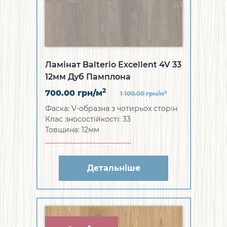
Ламінат Balterio Excellent 4V 33
12мм Дуб Памплона
2
700.00
грн/м
2
1 100.00
грн/м
Фаска: V-образна з чотирьох сторін
Клас зносостійкості: 33
Товщина: 12мм
Детальніше