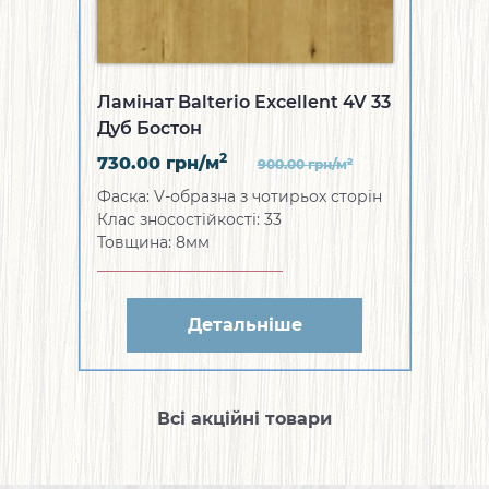
Ламінат Balterio Excellent 4V 33
Дуб Бостон
2
730.00
грн/м
2
900.00
грн/м
Фаска: V-образна з чотирьох сторін
Клас зносостійкості: 33
Товщина: 8мм
Детальніше
Всі акційні товари