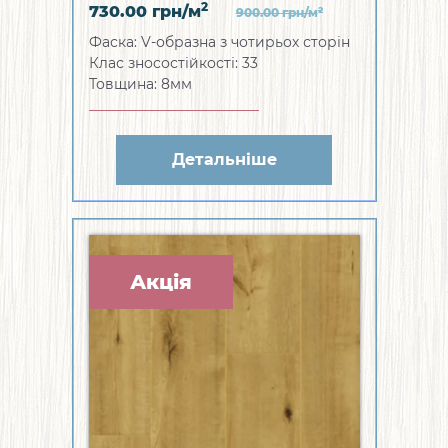
2
730.00
грн/м
2
900.00
грн/м
Фаска: V-образна з чотирьох сторін
Клас зносостійкості: 33
Товщина: 8мм
Детальніше
Акція