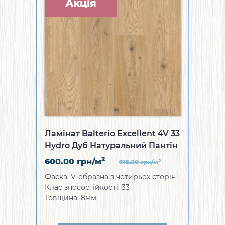
Акція
Ламінат Balterio Excellent 4V 33
Hydro Дуб Натуральний Пантін
2
600.00
грн/м
2
915.00
грн/м
Фаска: V-образна з чотирьох сторін
Клас зносостійкості: 33
Товщина: 8мм