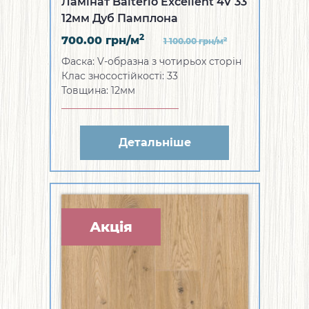
Ламінат Balterio Excellent 4V 33
12мм Дуб Памплона
2
700.00
грн/м
2
1 100.00
грн/м
Фаска: V-образна з чотирьох сторін
Клас зносостійкості: 33
Товщина: 12мм
Детальніше
Акція