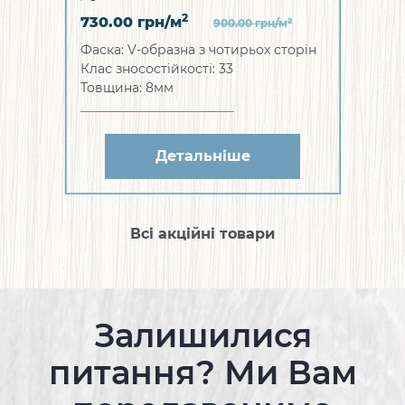
2
730.00
грн/м
2
900.00
грн/м
Фаска: V-образна з чотирьох сторін
Клас зносостійкості: 33
Товщина: 8мм
Детальніше
Всі акційні товари
Залишилися
питання? Ми Вам