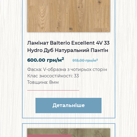
Ламінат Balterio Excellent 4V 33
Hydro Дуб Натуральний Пантін
2
600.00
грн/м
2
915.00
грн/м
Фаска: V-образна з чотирьох сторін
Клас зносостійкості: 33
Товщина: 8мм
Детальніше