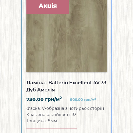
Акція
Ламінат Balterio Excellent 4V 33
Дуб Амелія
2
730.00
грн/м
2
900.00
грн/м
Фаска: V-образна з чотирьох сторін
Клас зносостійкості: 33
Товщина: 8мм