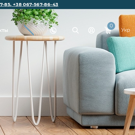
7-85
,
+38 067-567-86-43
0
Укр
кты