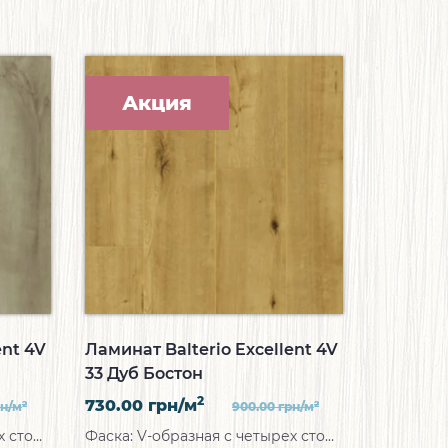
Акция
ent 4V
Ламинат Balterio Excellent 4V
33 Дуб Бостон
2
730.00
грн/м
2
2
рн/м
900.00
грн/м
торон
Фаска:
V-образная с четырех сторон