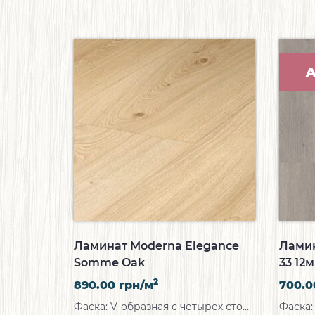
А
Ламинат Moderna Elegance
Ламин
Somme Oak
33 12
2
890.00
грн/м
700.
Фаска:
V-образная с четырех сторон
Фаска