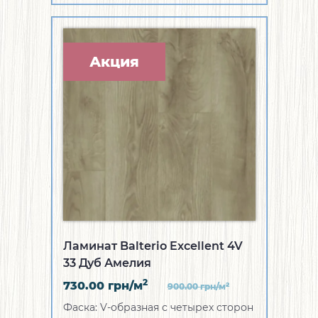
Акция
Ламинат Balterio Excellent 4V
33 Дуб Амелия
2
730.00
грн/м
2
900.00
грн/м
Фаска:
V-образная с четырех сторон