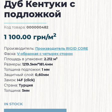
Дуб Кентуки с
подложкой
Код товара:
000000482
2
1 100.00
грн/м
Производитель:
Производитель RIGID CORE
Фаска:
V-образная с четырех сторон
Площадь в упаковке:
2.212 м²
Размеры:
1219.5мм*181.4мм
Толщина подложки:
1 мм
Защитный слой:
0,60мм
Замок:
I4F (click)
Страна:
Турция
Толщина:
5мм
IN STOCK