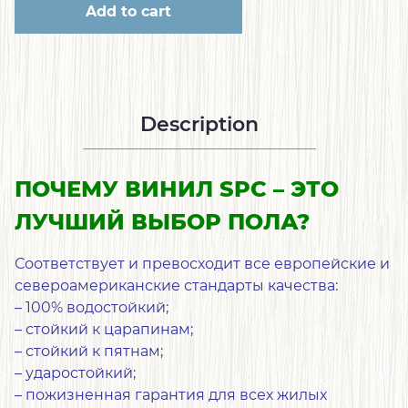
Add to cart
Description
ПО
Ч
Е
МУ
ВИНИЛ
SPC
– ЭТО
ЛУЧШ
ИЙ В
Ы
Б
О
Р П
ОЛА
?
Соответствует и превосходит все европейские и
североамериканские стандарты качества:
– 100% водостойкий;
– стойкий к царапинам;
– стойкий к пятнам;
– ударостойкий;
– пожизненная гарантия для всех жилых