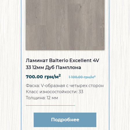
Ламинат Balterio Excellent 4V
33 12мм Дуб Памплона
2
700.00
грн/м
2
1 100.00
грн/м
Фаска:
V-образная с четырех сторон
Класс износостойкости:
33
Толщина:
12 мм
Подробнее