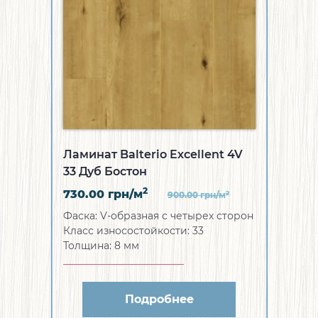
Ламинат Balterio Excellent 4V
33 Дуб Бостон
2
730.00
грн/м
2
900.00
грн/м
Фаска:
V-образная с четырех сторон
Класс износостойкости:
33
Толщина:
8 мм
Подробнее