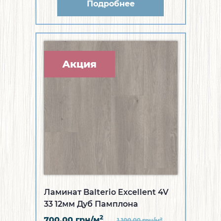
Подробнее
Акция
Ламинат Balterio Excellent 4V
33 12мм Дуб Памплона
2
700.00
грн/м
2
1 100.00
грн/м