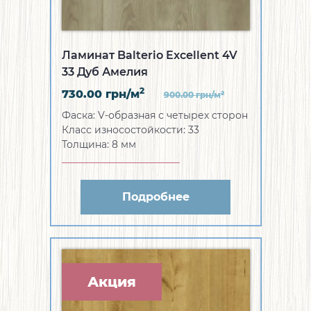
Ламинат Balterio Excellent 4V
33 Дуб Амелия
2
730.00
грн/м
2
900.00
грн/м
Фаска:
V-образная с четырех сторон
Класс износостойкости:
33
Толщина:
8 мм
Подробнее
Акция