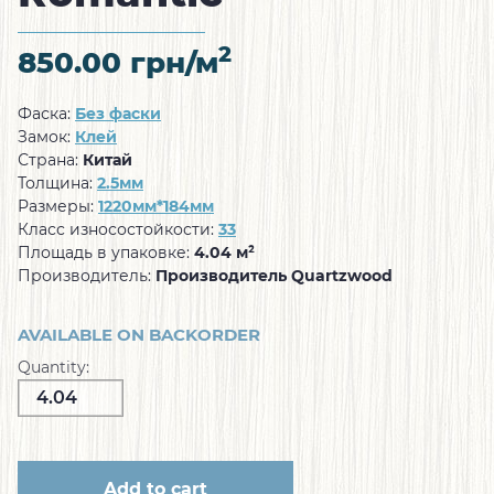
2
850.00
грн/м
Фаска:
Без фаски
Замок:
Клей
Страна:
Китай
Толщина:
2.5мм
Размеры:
1220мм*184мм
Класс износостойкости:
33
Площадь в упаковке:
4.04 м²
Производитель:
Производитель Quartzwood
AVAILABLE ON BACKORDER
Quantity:
Add to cart