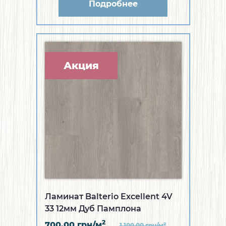
Подробнее
Акция
Ламинат Balterio Excellent 4V
33 12мм Дуб Памплона
2
700.00
грн/м
2
1 100.00
грн/м