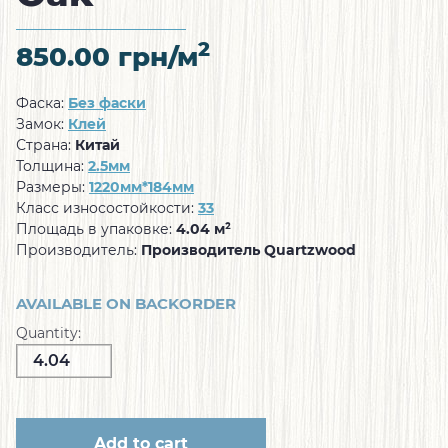
2
850.00
грн/м
Фаска:
Без фаски
Замок:
Клей
Страна:
Китай
Толщина:
2.5мм
Размеры:
1220мм*184мм
Класс износостойкости:
33
Площадь в упаковке:
4.04 м²
Производитель:
Производитель Quartzwood
AVAILABLE ON BACKORDER
Quantity:
Add to cart