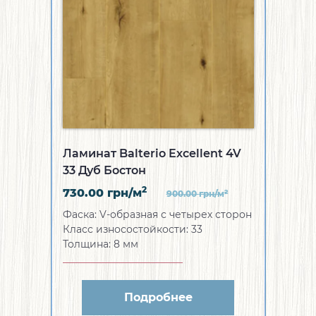
Ламинат Balterio Excellent 4V
33 Дуб Бостон
2
730.00
грн/м
2
900.00
грн/м
Фаска:
V-образная с четырех сторон
Класс износостойкости:
33
Толщина:
8 мм
Подробнее