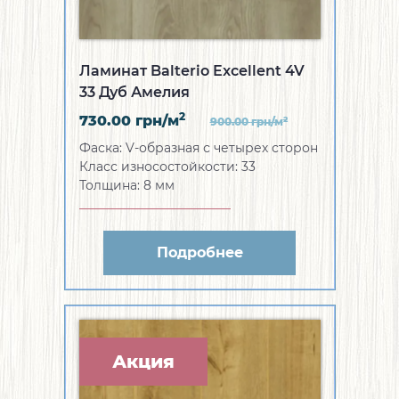
Ламинат Balterio Excellent 4V
33 Дуб Амелия
2
730.00
грн/м
2
900.00
грн/м
Фаска:
V-образная с четырех сторон
Класс износостойкости:
33
Толщина:
8 мм
Подробнее
Акция