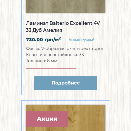
Ламинат Balterio Excellent 4V
33 Дуб Амелия
2
730.00
грн/м
2
900.00
грн/м
Фаска:
V-образная с четырех сторон
Класс износостойкости:
33
Толщина:
8 мм
Подробнее
Акция