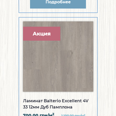
Подробнее
Акция
Ламинат Balterio Excellent 4V
33 12мм Дуб Памплона
2
700.00
грн/м
2
1 100.00
грн/м