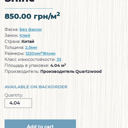
2
850.00
грн/м
Фаска:
Без фаски
Замок:
Клей
Страна:
Китай
Толщина:
2.5мм
Размеры:
1220мм*184мм
Класс износостойкости:
33
Площадь в упаковке:
4.04 м²
Производитель:
Производитель Quartzwood
AVAILABLE ON BACKORDER
Quantity:
Add to cart