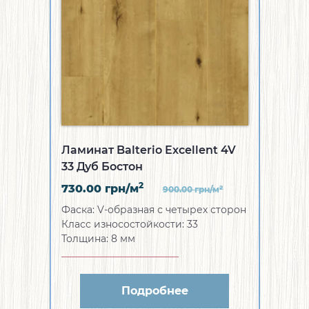
Ламинат Balterio Excellent 4V
33 Дуб Бостон
2
730.00
грн/м
2
900.00
грн/м
Фаска:
V-образная с четырех сторон
Класс износостойкости:
33
Толщина:
8 мм
Подробнее