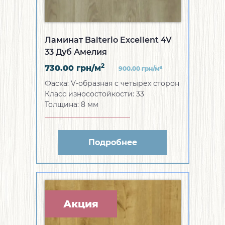
Ламинат Balterio Excellent 4V
33 Дуб Амелия
2
730.00
грн/м
2
900.00
грн/м
Фаска:
V-образная с четырех сторон
Класс износостойкости:
33
Толщина:
8 мм
Подробнее
Акция