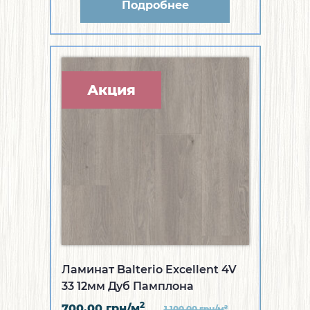
Подробнее
Акция
Ламинат Balterio Excellent 4V
33 12мм Дуб Памплона
2
700.00
грн/м
2
1 100.00
грн/м