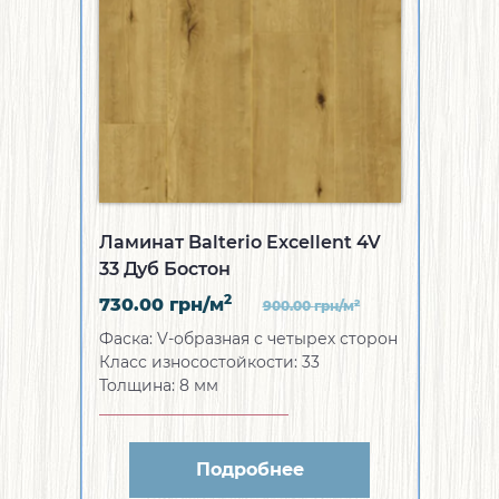
Ламинат Balterio Excellent 4V
33 Дуб Бостон
2
730.00
грн/м
2
900.00
грн/м
Фаска:
V-образная с четырех сторон
Класс износостойкости:
33
Толщина:
8 мм
Подробнее