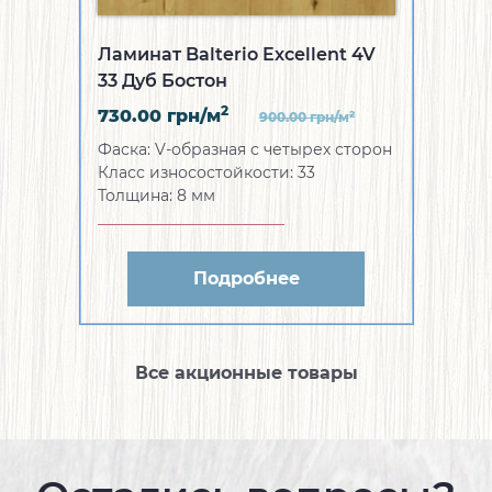
Ламинат Balterio Excellent 4V
33 Дуб Бостон
2
730.00
грн/м
2
900.00
грн/м
Фаска:
V-образная с четырех сторон
Класс износостойкости:
33
Толщина:
8 мм
Подробнее
Все акционные товары