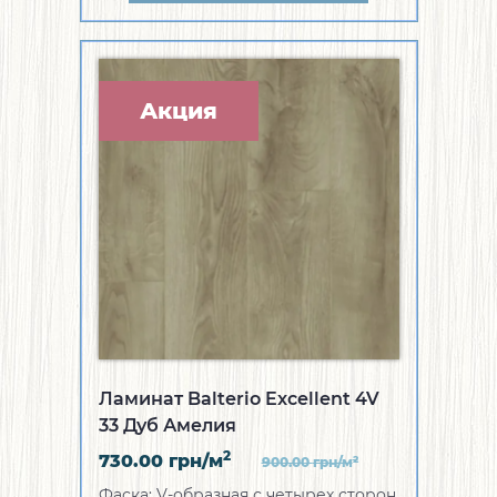
Акция
Ламинат Balterio Excellent 4V
33 Дуб Амелия
2
730.00
грн/м
2
900.00
грн/м
Фаска:
V-образная с четырех сторон