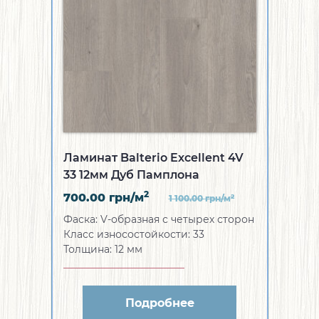
Ламинат Balterio Excellent 4V
33 12мм Дуб Памплона
2
700.00
грн/м
2
1 100.00
грн/м
Фаска:
V-образная с четырех сторон
Класс износостойкости:
33
Толщина:
12 мм
Подробнее