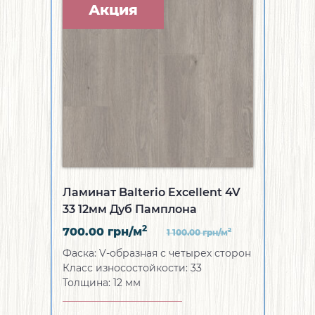
Акция
Ламинат Balterio Excellent 4V
33 12мм Дуб Памплона
2
700.00
грн/м
2
1 100.00
грн/м
Фаска:
V-образная с четырех сторон
Класс износостойкости:
33
Толщина:
12 мм