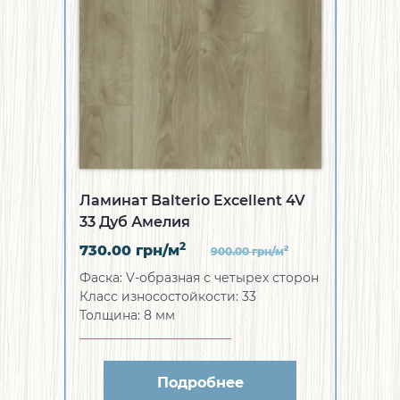
Ламинат Balterio Excellent 4V
33 Дуб Амелия
2
730.00
грн/м
2
900.00
грн/м
Фаска:
V-образная с четырех сторон
Класс износостойкости:
33
Толщина:
8 мм
Подробнее