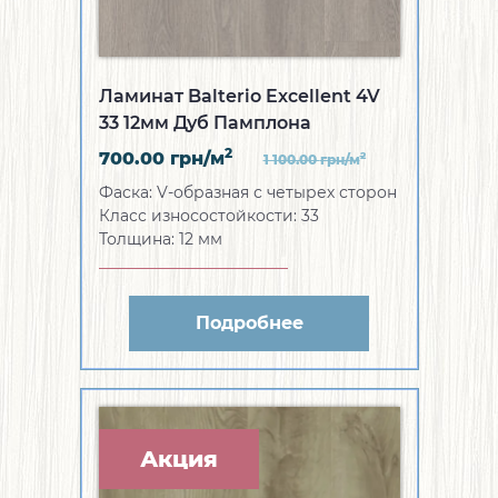
Ламинат Balterio Excellent 4V
33 12мм Дуб Памплона
2
700.00
грн/м
2
1 100.00
грн/м
Фаска:
V-образная с четырех сторон
Класс износостойкости:
33
Толщина:
12 мм
Подробнее
Акция