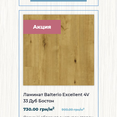
Акция
Ламинат Balterio Excellent 4V
33 Дуб Бостон
2
730.00
грн/м
2
900.00
грн/м