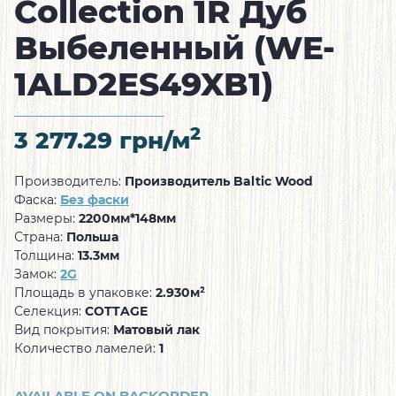
Collection 1R Дуб
Выбеленный (WE-
1ALD2ES49XB1)
2
3 277.29
грн/м
Производитель:
Производитель Baltic Wood
Фаска:
Без фаски
Размеры:
2200мм*148мм
Страна:
Польша
Толщина:
13.3мм
Замок:
2G
Площадь в упаковке:
2.930м²
Селекция:
COTTAGE
Вид покрытия:
Матовый лак
Количество ламелей:
1