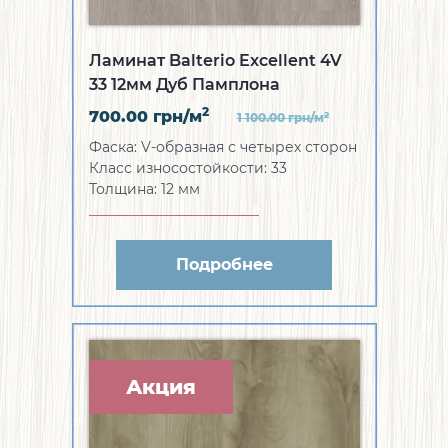
Ламинат Balterio Excellent 4V
33 12мм Дуб Памплона
2
700.00
грн/м
2
1 100.00
грн/м
Фаска:
V-образная с четырех сторон
Класс износостойкости:
33
Толщина:
12 мм
Подробнее
Акция