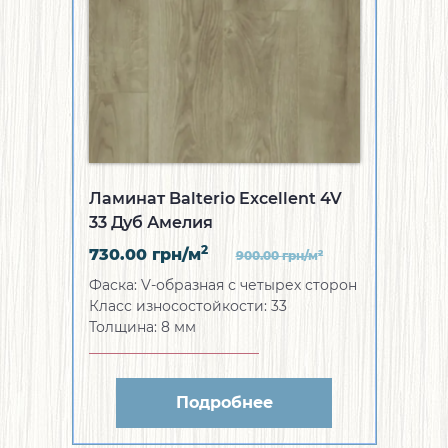
Ламинат Balterio Excellent 4V
33 Дуб Амелия
2
730.00
грн/м
2
900.00
грн/м
Фаска:
V-образная с четырех сторон
Класс износостойкости:
33
Толщина:
8 мм
Подробнее