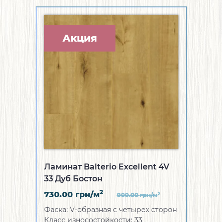
Акция
Ламинат Balterio Excellent 4V
33 Дуб Бостон
2
730.00
грн/м
2
900.00
грн/м
Фаска:
V-образная с четырех сторон
Класс износостойкости:
33