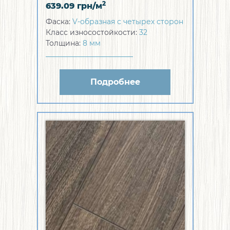
2
639.09
грн/м
Фаска:
V-образная с четырех сторон
Класс износостойкости:
32
Толщина:
8 мм
Подробнее