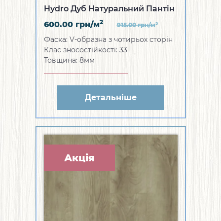
Hydro Дуб Натуральний Пантін
2
600.00
грн/м
2
915.00
грн/м
Фаска: V-образна з чотирьох сторін
Клас зносостійкості: 33
Товщина: 8мм
Детальніше
Акція