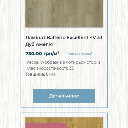
Ламінат Balterio Excellent 4V 33
Дуб Амелія
2
730.00
грн/м
2
900.00
грн/м
Фаска: V-образна з чотирьох сторін
Клас зносостійкості: 33
Товщина: 8мм
Детальніше