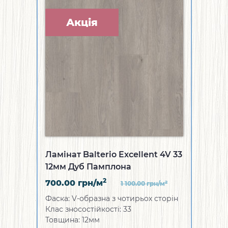
Акція
Ламінат Balterio Excellent 4V 33
12мм Дуб Памплона
2
700.00
грн/м
2
1 100.00
грн/м
Фаска: V-образна з чотирьох сторін
Клас зносостійкості: 33
Товщина: 12мм