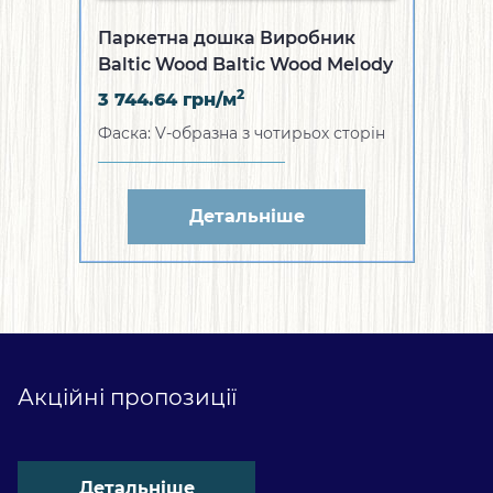
Паркетна дошка Виробник
Baltic Wood Baltic Wood Melody
Collection Дуб Vincent 1R (WZ-
2
3 744.64
грн/м
1A011ES719EB1)
Фаска: V-образна з чотирьох сторін
Детальніше
Акційні пропозиції
Детальніше