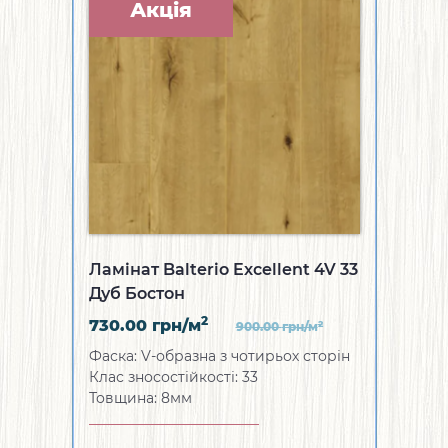
Акція
Ламінат Balterio Excellent 4V 33
Дуб Бостон
2
730.00
грн/м
2
900.00
грн/м
Фаска: V-образна з чотирьох сторін
Клас зносостійкості: 33
Товщина: 8мм