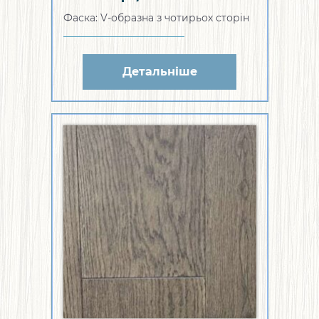
1A511ES739EB1)
Фаска: V-образна з чотирьох сторін
Детальніше