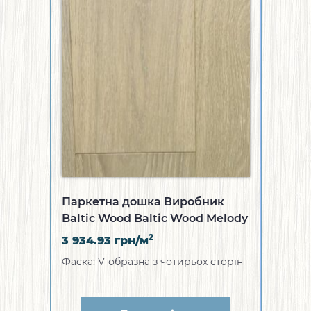
Паркетна дошка Виробник
Baltic Wood Baltic Wood Melody
Collection Wisdom White & Grey
2
3 934.93
грн/м
1R (WZ-1AL11-S379XA1)
Фаска: V-образна з чотирьох сторін