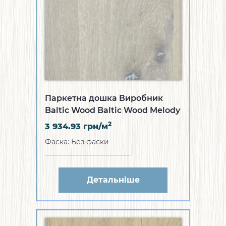
Паркетна дошка Виробник
Baltic Wood Baltic Wood Melody
Collection Дуб Unique Ivory &
2
3 934.93
грн/м
White (WR-1A512-SC89CL1)
Фаска: Без фаски
Детальніше