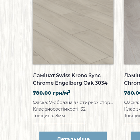
Ламінат Swiss Krono Sync
Ламін
Chrome Engelberg Oak 3034
Chrom
2
780.00
грн/м
780.
Фаска: V-образна з чотирьох сторін
Клас зносостійкості: 32
Клас з
Товщина: 8мм
Товщи
Детальніше