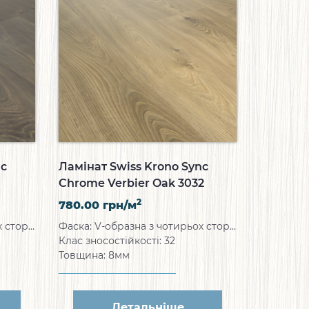
nc
Ламінат Swiss Krono Sync
Chrome Verbier Oak 3032
2
780.00
грн/м
Фаска: V-образна з чотирьох сторін
Фаска: V-образна з чотирьох сторін
Клас зносостійкості: 32
Товщина: 8мм
Детальніше