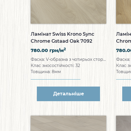
Ламінат Swiss Krono Sync
Ламін
Chrome Gstaad Oak 7092
Chrom
2
780.00
грн/м
780.
Фаска: V-образна з чотирьох сторін
Клас зносостійкості: 32
Клас з
Товщина: 8мм
Товщи
Детальніше