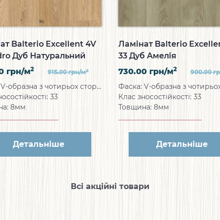
ат Balterio Excellent 4V
Ламінат Balterio Excelle
dro Дуб Натуральний
33 Дуб Амелія
н
2
2
00
грн/м
730.00
грн/м
2
915.00
грн/м
900.00
г
Фаска: V-образна з чотирьох сторін
носостійкості: 33
Клас зносостійкості: 33
на: 8мм
Товщина: 8мм
Детальніше
Детальніше
Всі акційні товари