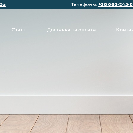
15а
Телефоны:
+38 068-245-8
Статті
Доставка та оплата
Конта