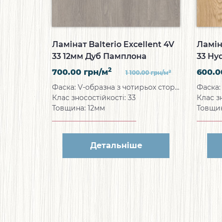
Ламінат Balterio Excellent 4V
Ламін
33 12мм Дуб Памплона
33 Hy
Панті
2
700.00
грн/м
600.
2
1 100.00
грн/м
Фаска: V-образна з чотирьох сторін
Клас зносостійкості: 33
Клас з
Товщина: 12мм
Товщи
Детальніше