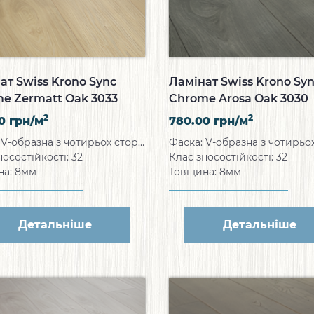
ат Swiss Krono Sync
Ламінат Swiss Krono Sy
e Zermatt Oak 3033
Chrome Arosa Oak 3030
2
2
00
грн/м
780.00
грн/м
Фаска: V-образна з чотирьох сторін
носостійкості: 32
Клас зносостійкості: 32
на: 8мм
Товщина: 8мм
Детальніше
Детальніше