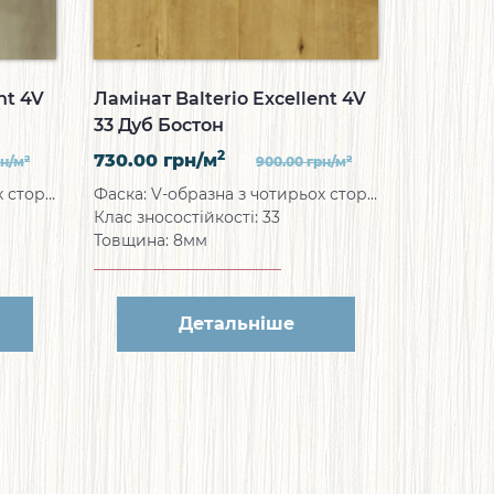
nt 4V
Ламінат Balterio Excellent 4V
33 Дуб Бостон
2
730.00
грн/м
2
2
рн/м
900.00
грн/м
Фаска: V-образна з чотирьох сторін
Фаска: V-образна з чотирьох сторін
Клас зносостійкості: 33
Товщина: 8мм
Детальніше