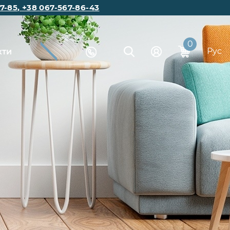
7-85
,
+38 067-567-86-43
0
Рус
кти