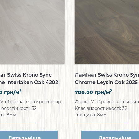
ат Swiss Krono Sync
Ламінат Swiss Krono Sy
e Interlaken Oak 4202
Chrome Leysin Oak 2025
2
2
00
грн/м
780.00
грн/м
Фаска: V-образна з чотирьох сторін
носостійкості: 32
Клас зносостійкості: 32
на: 8мм
Товщина: 8мм
Детальніше
Детальніше