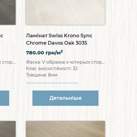
nc
Ламінат Swiss Krono Sync
Chrome Davos Oak 3035
2
780.00
грн/м
Фаска: V-образна з чотирьох сторін
Фаска: V-образна з чотирьох сторін
Клас зносостійкості: 32
Товщина: 8мм
Детальніше