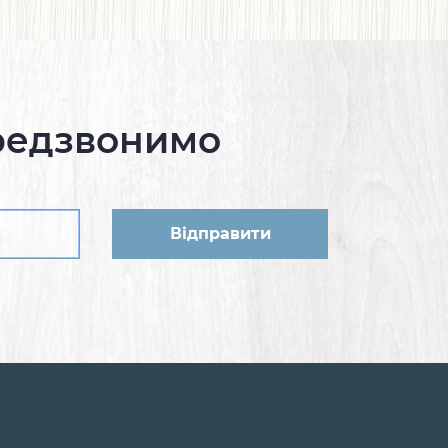
редзвонимо