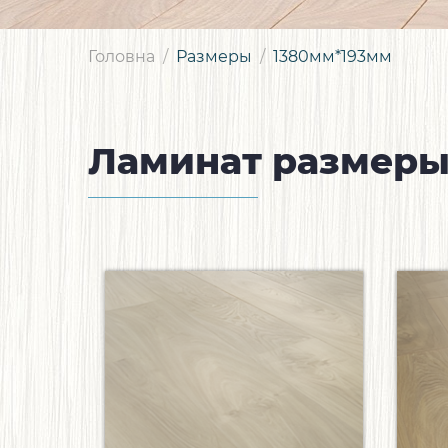
Головна
Размеры
1380мм*193мм
Ламинат размеры