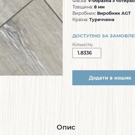
Фаска:
V-образна з чотирьо
Товщина:
8 мм
Виробник:
Виробник AGT
Країна:
Туреччина
ДОСТУПНО ЗА ЗАМОВЛ
Кількість:
Додати в кошик
Опис