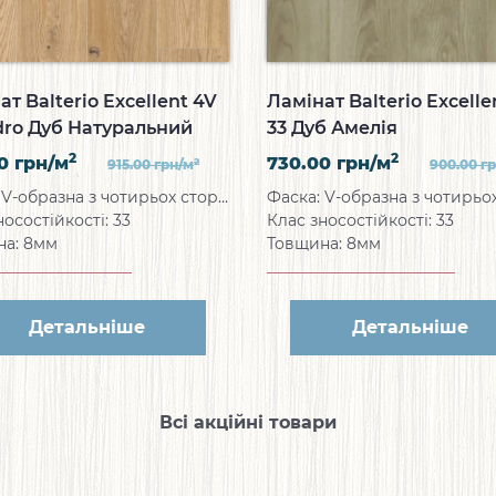
ат Balterio Excellent 4V
Ламінат Balterio Excelle
dro Дуб Натуральний
33 Дуб Амелія
н
2
2
00
грн/м
730.00
грн/м
2
915.00
грн/м
900.00
г
Фаска: V-образна з чотирьох сторін
носостійкості: 33
Клас зносостійкості: 33
на: 8мм
Товщина: 8мм
Детальніше
Детальніше
Всі акційні товари