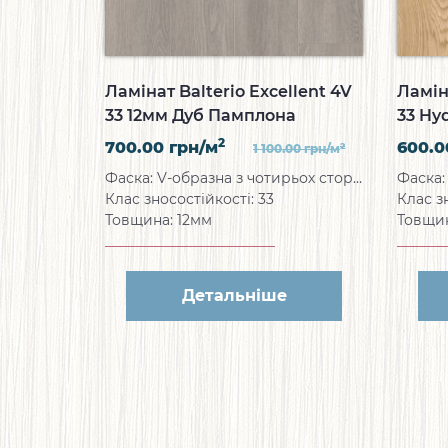
Ламінат Balterio Excellent 4V
Ламін
33 12мм Дуб Памплона
33 Hy
Панті
2
700.00
грн/м
600.
2
1 100.00
грн/м
Фаска: V-образна з чотирьох сторін
Клас зносостійкості: 33
Клас з
Товщина: 12мм
Товщи
Детальніше