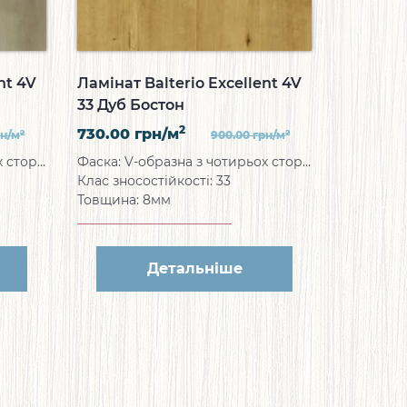
nt 4V
Ламінат Balterio Excellent 4V
33 Дуб Бостон
2
730.00
грн/м
2
2
рн/м
900.00
грн/м
Фаска: V-образна з чотирьох сторін
Фаска: V-образна з чотирьох сторін
Клас зносостійкості: 33
Товщина: 8мм
Детальніше