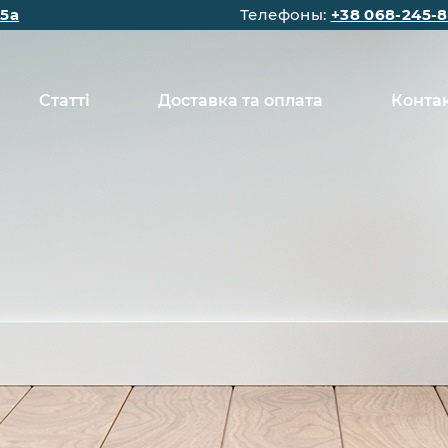
15а
Телефоны:
+38 068-245-8
Статті
Доставка та оплата
Конта