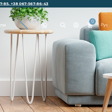
7-85
,
+38 067-567-86-43
0
Рус
кти