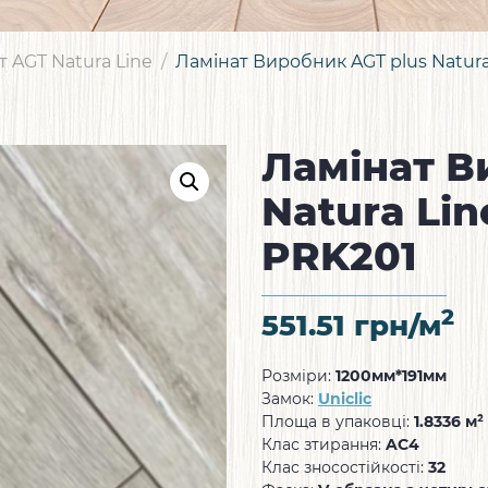
т AGT Natura Line
Ламінат Виробник AGT plus Natur
Ламінат В
Natura Li
PRK201
2
551.51
грн/м
Розміри:
1200мм*191мм
Замок:
Uniclic
Площа в упаковці:
1.8336 м²
Клас зтирання:
AC4
Клас зносостійкості:
32