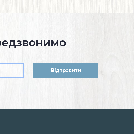
редзвонимо