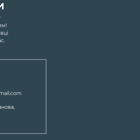
и
ям!
івці
с.
mail.com
анова,