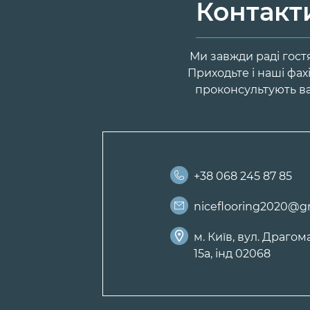
Контакт
Ми завжди раді гост
Приходьте і наші фах
проконсультують ва
+38 068 245 87 85
niceflooring2020@g
м. Київ, вул. Драгом
15а, інд 02068