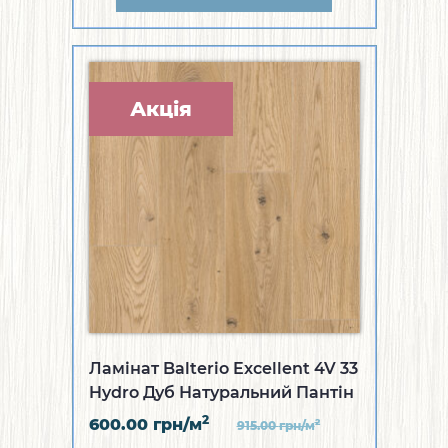
Акція
Ламінат Balterio Excellent 4V 33
Hydro Дуб Натуральний Пантін
2
600.00
грн/м
2
915.00
грн/м