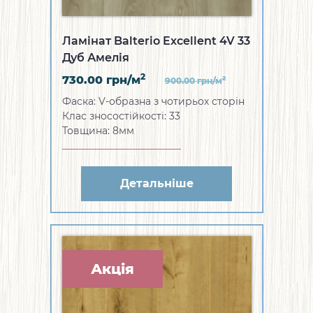
Ламінат Balterio Excellent 4V 33
Дуб Амелія
2
730.00
грн/м
2
900.00
грн/м
Фаска: V-образна з чотирьох сторін
Клас зносостійкості: 33
Товщина: 8мм
Детальніше
Акція