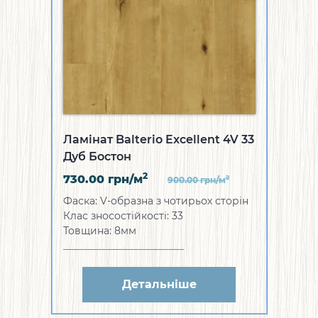
Ламінат Balterio Excellent 4V 33
Дуб Бостон
2
730.00
грн/м
2
900.00
грн/м
Фаска: V-образна з чотирьох сторін
Клас зносостійкості: 33
Товщина: 8мм
Детальніше