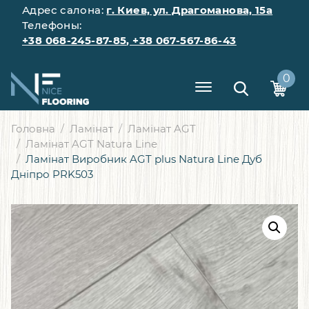
Адрес салона:
г. Киев, ул. Драгоманова, 15а
Телефоны:
+38 068-245-87-85
,
+38 067-567-86-43
0
Головна
Ламінат
Ламінат AGT
Ламінат AGT Natura Line
Ламінат Виробник AGT plus Natura Line Дуб
Дніпро PRK503