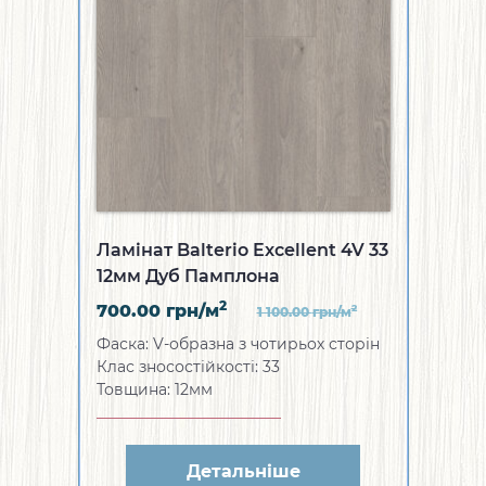
Ламінат Balterio Excellent 4V 33
12мм Дуб Памплона
2
700.00
грн/м
2
1 100.00
грн/м
Фаска: V-образна з чотирьох сторін
Клас зносостійкості: 33
Товщина: 12мм
Детальніше