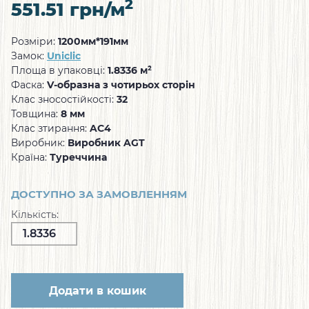
2
551.51
грн/м
Розміри:
1200мм*191мм
Замок:
Uniclic
Площа в упаковці:
1.8336 м²
Фаска:
V-образна з чотирьох сторін
Клас зносостійкості:
32
Товщина:
8 мм
Клас зтирання:
AC4
Виробник:
Виробник AGT
Країна:
Туреччина
ДОСТУПНО ЗА ЗАМОВЛЕННЯМ
Кількість:
Додати в кошик