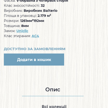
Фаска:
V-образна з чотирьох сторін
Клас зносостійкості:
32
Виробник:
Виробник Balterio
Площа в упаковці:
2.179 м²
Розміри:
1261мм*192мм
Товщина:
8мм
Замок:
Uniclic
Клас зтирания:
АС4
ДОСТУПНО ЗА ЗАМОВЛЕННЯМ
Додати в кошик
Опис
Всі колекції