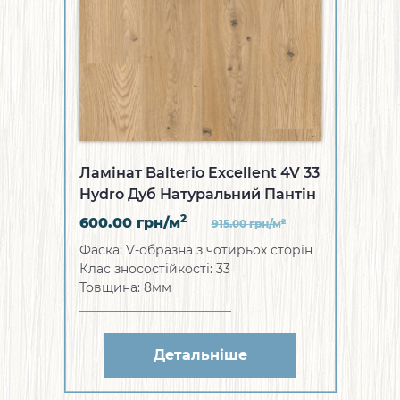
Ламінат Balterio Excellent 4V 33
Hydro Дуб Натуральний Пантін
2
600.00
грн/м
2
915.00
грн/м
Фаска: V-образна з чотирьох сторін
Клас зносостійкості: 33
Товщина: 8мм
Детальніше