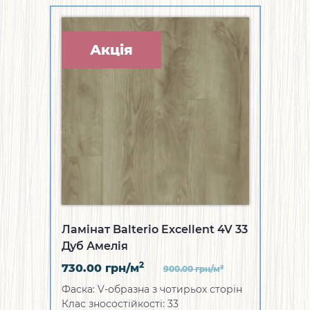
Акція
Ламінат Balterio Excellent 4V 33
Дуб Амелія
2
730.00
грн/м
2
900.00
грн/м
Фаска: V-образна з чотирьох сторін
Клас зносостійкості: 33