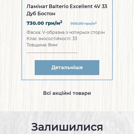
Ламінат Balterio Excellent 4V 33
Дуб Бостон
2
730.00
грн/м
2
900.00
грн/м
Фаска: V-образна з чотирьох сторін
Клас зносостійкості: 33
Товщина: 8мм
Детальніше
Всі акційні товари
Залишилися