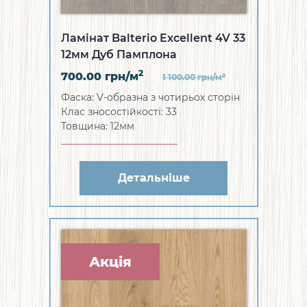
Ламінат Balterio Excellent 4V 33
12мм Дуб Памплона
2
700.00
грн/м
2
1 100.00
грн/м
Фаска: V-образна з чотирьох сторін
Клас зносостійкості: 33
Товщина: 12мм
Детальніше
Акція