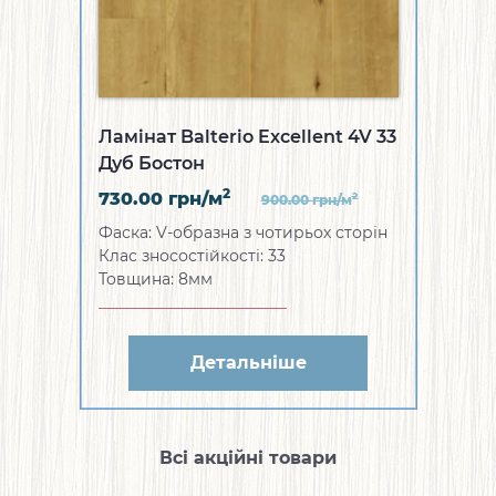
Ламінат Balterio Excellent 4V 33
Дуб Бостон
2
730.00
грн/м
2
900.00
грн/м
Фаска: V-образна з чотирьох сторін
Клас зносостійкості: 33
Товщина: 8мм
Детальніше
Всі акційні товари