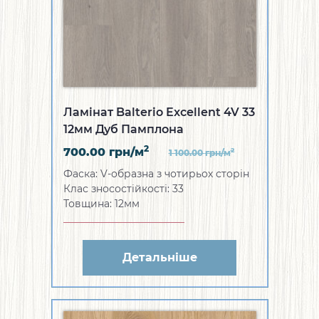
Ламінат Balterio Excellent 4V 33
12мм Дуб Памплона
2
700.00
грн/м
2
1 100.00
грн/м
Фаска: V-образна з чотирьох сторін
Клас зносостійкості: 33
Товщина: 12мм
Детальніше