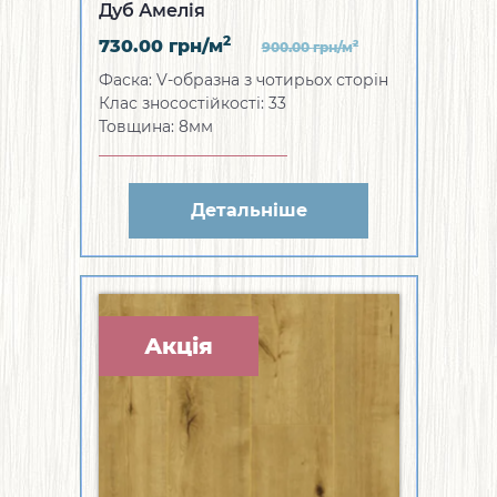
Дуб Амелія
2
730.00
грн/м
2
900.00
грн/м
Фаска: V-образна з чотирьох сторін
Клас зносостійкості: 33
Товщина: 8мм
Детальніше
Акція