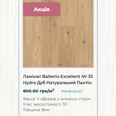
Акція
Ламінат Balterio Excellent 4V 33
Hydro Дуб Натуральний Пантін
2
600.00
грн/м
2
915.00
грн/м
Фаска: V-образна з чотирьох сторін
Клас зносостійкості: 33
Товщина: 8мм