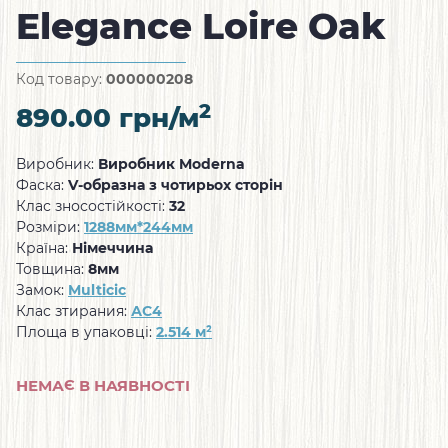
Elegance Loire Oak
Код товару:
000000208
2
890.00
грн/м
Виробник:
Виробник Moderna
Фаска:
V-образна з чотирьох сторін
Клас зносостійкості:
32
Розміри:
1288мм*244мм
Країна:
Німеччина
Товщина:
8мм
Замок:
Multicic
Клас зтирания:
АС4
Площа в упаковці:
2.514 м²
НЕМАЄ В НАЯВНОСТІ