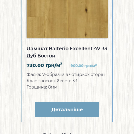
Ламінат Balterio Excellent 4V 33
Дуб Бостон
2
730.00
грн/м
2
900.00
грн/м
Фаска: V-образна з чотирьох сторін
Клас зносостійкості: 33
Товщина: 8мм
Детальніше