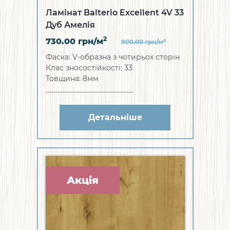
Ламінат Balterio Excellent 4V 33
Дуб Амелія
2
730.00
грн/м
2
900.00
грн/м
Фаска: V-образна з чотирьох сторін
Клас зносостійкості: 33
Товщина: 8мм
Детальніше
Акція