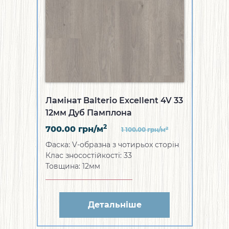
Ламінат Balterio Excellent 4V 33
12мм Дуб Памплона
2
700.00
грн/м
2
1 100.00
грн/м
Фаска: V-образна з чотирьох сторін
Клас зносостійкості: 33
Товщина: 12мм
Детальніше