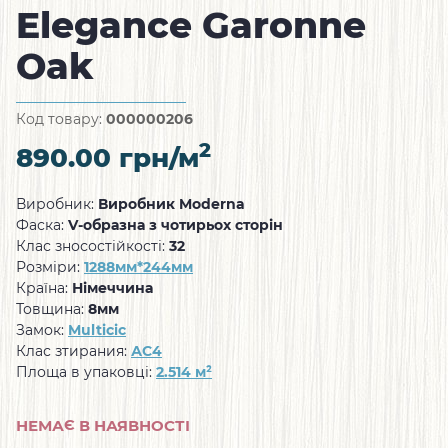
Elegance Garonne
Oak
Код товару:
000000206
2
890.00
грн/м
Виробник:
Виробник Moderna
Фаска:
V-образна з чотирьох сторін
Клас зносостійкості:
32
Розміри:
1288мм*244мм
Країна:
Німеччина
Товщина:
8мм
Замок:
Multicic
Клас зтирания:
АС4
Площа в упаковці:
2.514 м²
НЕМАЄ В НАЯВНОСТІ