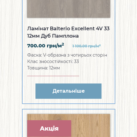
Ламінат Balterio Excellent 4V 33
12мм Дуб Памплона
2
700.00
грн/м
2
1 100.00
грн/м
Фаска: V-образна з чотирьох сторін
Клас зносостійкості: 33
Товщина: 12мм
Детальніше
Акція