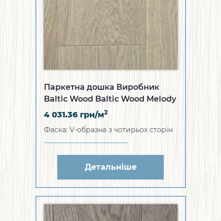
Паркетна дошка Виробник
Baltic Wood Baltic Wood Melody
Collection Дуб Salvador 1R (WZ-
2
4 031.36
грн/м
1A511ES739EB1)
Фаска: V-образна з чотирьох сторін
Детальніше