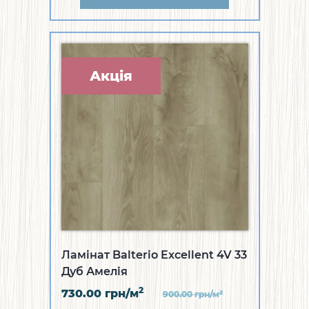
Акція
Ламінат Balterio Excellent 4V 33
Дуб Амелія
2
730.00
грн/м
2
900.00
грн/м