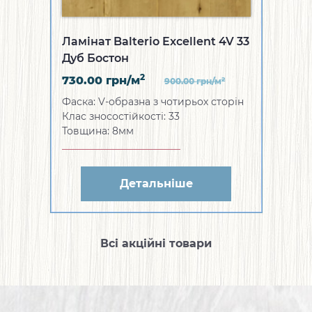
Ламінат Balterio Excellent 4V 33
Дуб Бостон
2
730.00
грн/м
2
900.00
грн/м
Фаска: V-образна з чотирьох сторін
Клас зносостійкості: 33
Товщина: 8мм
Детальніше
Всі акційні товари