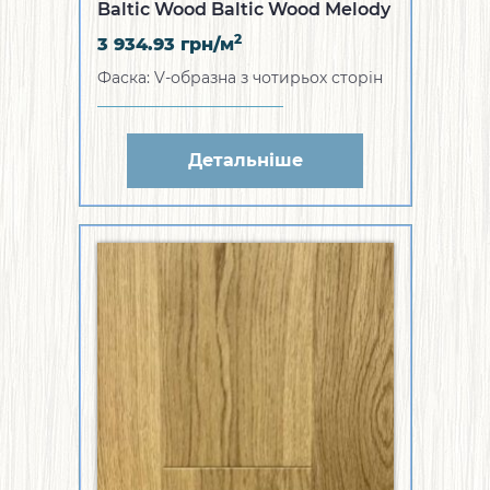
Baltic Wood Baltic Wood Melody
Collection Wisdom White & Grey
2
3 934.93
грн/м
1R (WZ-1AL11-S379XA1)
Фаска: V-образна з чотирьох сторін
Детальніше