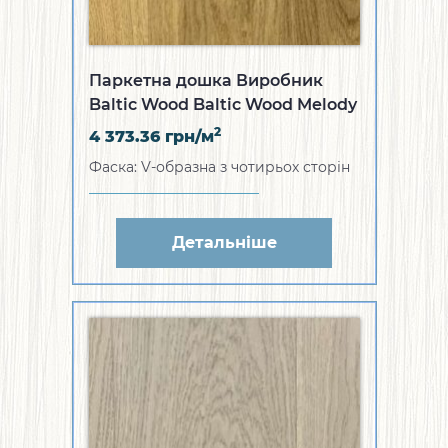
Паркетна дошка Виробник
Baltic Wood Baltic Wood Melody
Collection Дуб Classic 1R (WZ-
2
4 373.36
грн/м
1A412-SL39XA1)
Фаска: V-образна з чотирьох сторін
Детальніше