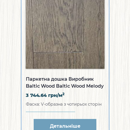
Паркетна дошка Виробник
Baltic Wood Baltic Wood Melody
Collection Дуб Vincent 1R (WZ-
2
3 744.64
грн/м
1A011ES719EB1)
Фаска: V-образна з чотирьох сторін
Детальніше