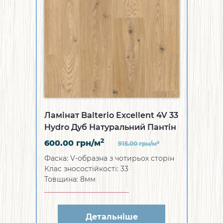
Ламінат Balterio Excellent 4V 33
Hydro Дуб Натуральний Пантін
2
600.00
грн/м
2
915.00
грн/м
Фаска: V-образна з чотирьох сторін
Клас зносостійкості: 33
Товщина: 8мм
Детальніше