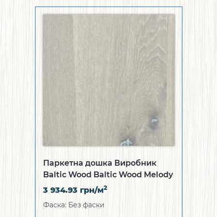
Паркетна дошка Виробник
Baltic Wood Baltic Wood Melody
Collection Дуб Unique Ivory &
2
3 934.93
грн/м
White (WR-1A512-SC89CL1)
Фаска: Без фаски