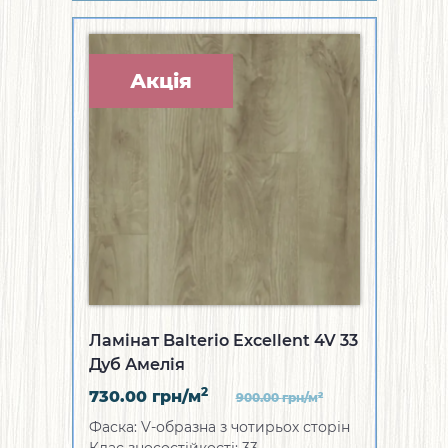
Акція
Ламінат Balterio Excellent 4V 33
Дуб Амелія
2
730.00
грн/м
2
900.00
грн/м
Фаска: V-образна з чотирьох сторін