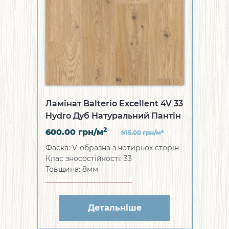
Ламінат Balterio Excellent 4V 33
Hydro Дуб Натуральний Пантін
2
600.00
грн/м
2
915.00
грн/м
Фаска: V-образна з чотирьох сторін
Клас зносостійкості: 33
Товщина: 8мм
Детальніше