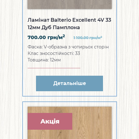
Ламінат Balterio Excellent 4V 33
12мм Дуб Памплона
2
700.00
грн/м
2
1 100.00
грн/м
Фаска: V-образна з чотирьох сторін
Клас зносостійкості: 33
Товщина: 12мм
Детальніше
Акція