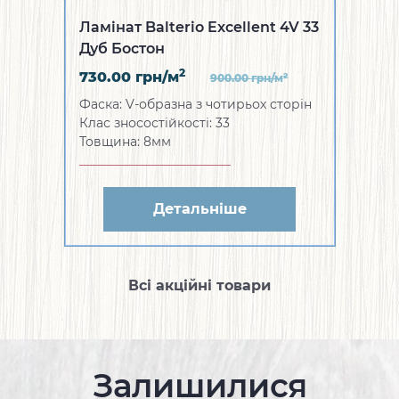
Ламінат Balterio Excellent 4V 33
Дуб Бостон
2
730.00
грн/м
2
900.00
грн/м
Фаска: V-образна з чотирьох сторін
Клас зносостійкості: 33
Товщина: 8мм
Детальніше
Всі акційні товари
Залишилися