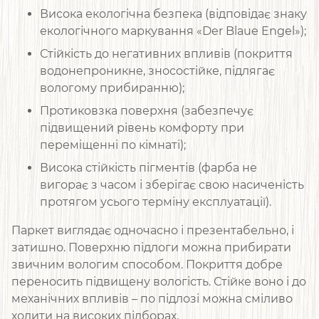
Висока екологічна безпека (відповідає знаку
екологічного маркування «Der Blaue Engel»);
Стійкість до негативних впливів (покриття
водонепроникне, зносостійке, підлягає
вологому прибиранню);
Протиковзка поверхня (забезпечує
підвищений рівень комфорту при
переміщенні по кімнаті);
Висока стійкість пігментів (фарба не
вигорає з часом і зберігає свою насиченість
протягом усього терміну експлуатації).
Паркет виглядає одночасно і презентабельно, і
затишно. Поверхню підлоги можна прибирати
звичним вологим способом. Покриття добре
переносить підвищену вологість. Стійке воно і до
механічних впливів – по підлозі можна сміливо
ходити на високих підборах.