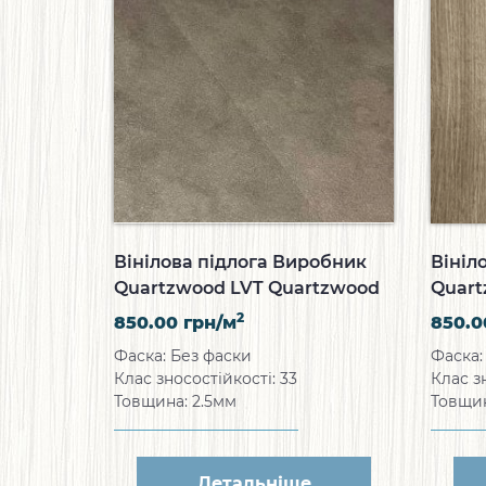
Вінілова підлога Виробник
Вініл
Quartzwood LVT Quartzwood
Quart
Marble&Stone
Natur
2
850.00
грн/м
850.
Фаска: Без фаски
Фаска:
Клас зносостійкості: 33
Клас з
Товщина: 2.5мм
Товщин
Детальніше