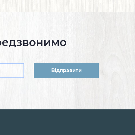
редзвонимо