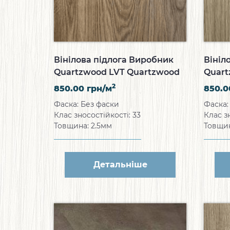
Вінілова підлога Виробник
Вініл
Quartzwood LVT Quartzwood
Quart
Aegean Myth
Ameri
2
850.00
грн/м
850.
Фаска: Без фаски
Фаска:
Клас зносостійкості: 33
Клас з
Товщина: 2.5мм
Товщин
Детальніше