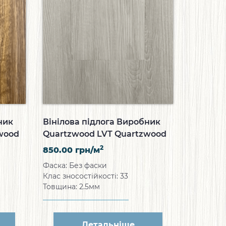
ник
Вінілова підлога Виробник
wood
Quartzwood LVT Quartzwood
Oriental Romantic
2
850.00
грн/м
Фаска: Без фаски
Клас зносостійкості: 33
Товщина: 2.5мм
Детальніше