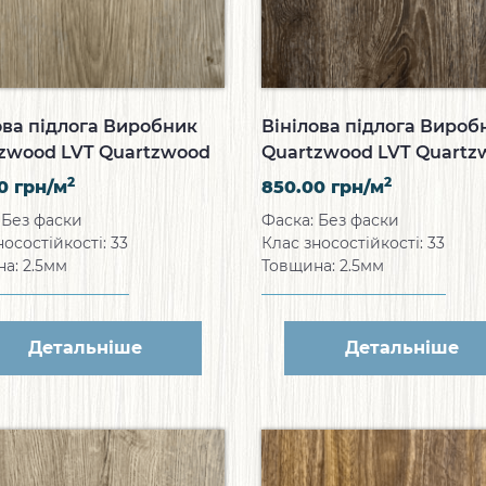
ова підлога Виробник
Вінілова підлога Вироб
zwood LVT Quartzwood
Quartzwood LVT Quartz
can Style
European Oak
2
2
00
грн/м
850.00
грн/м
 Без фаски
Фаска: Без фаски
носостійкості: 33
Клас зносостійкості: 33
а: 2.5мм
Товщина: 2.5мм
Детальніше
Детальніше