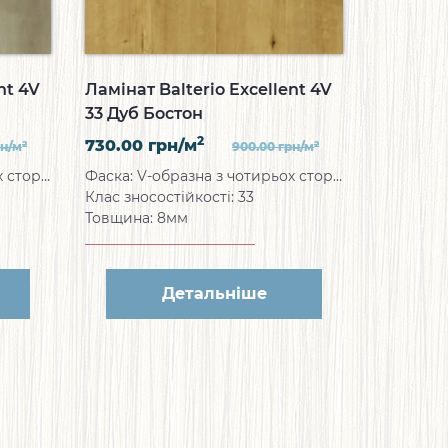
nt 4V
Ламінат Balterio Excellent 4V
33 Дуб Бостон
2
730.00
грн/м
2
2
рн/м
900.00
грн/м
Фаска: V-образна з чотирьох сторін
Фаска: V-образна з чотирьох сторін
Клас зносостійкості: 33
Товщина: 8мм
Детальніше