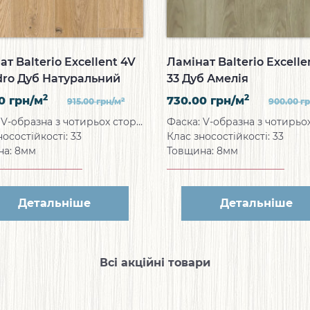
ат Balterio Excellent 4V
Ламінат Balterio Excelle
dro Дуб Натуральний
33 Дуб Амелія
н
2
2
00
грн/м
730.00
грн/м
2
915.00
грн/м
900.00
г
Фаска: V-образна з чотирьох сторін
носостійкості: 33
Клас зносостійкості: 33
на: 8мм
Товщина: 8мм
Детальніше
Детальніше
Всі акційні товари