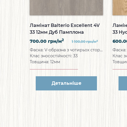
Ламінат Balterio Excellent 4V
Ламін
33 12мм Дуб Памплона
33 Hy
Панті
2
700.00
грн/м
600.
2
1 100.00
грн/м
Фаска: V-образна з чотирьох сторін
Клас зносостійкості: 33
Клас з
Товщина: 12мм
Товщи
Детальніше