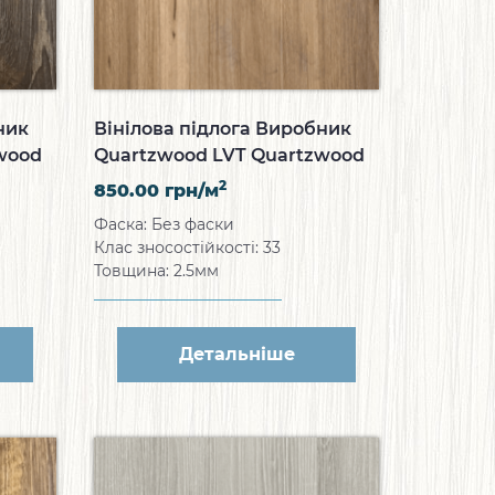
ник
Вінілова підлога Виробник
wood
Quartzwood LVT Quartzwood
Gold Shine
2
850.00
грн/м
Фаска: Без фаски
Клас зносостійкості: 33
Товщина: 2.5мм
Детальніше