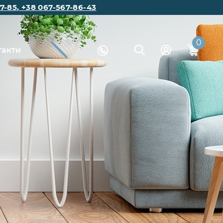
7-85
,
+38 067-567-86-43
0
такти