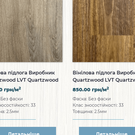
ова підлога Виробник
Вінілова підлога Вироб
zwood LVT Quartzwood
Quartzwood LVT Quartz
al Oak
Oceania Style
2
2
00
грн/м
850.00
грн/м
 Без фаски
Фаска: Без фаски
носостійкості: 33
Клас зносостійкості: 33
а: 2.5мм
Товщина: 2.5мм
Детальніше
Детальніше