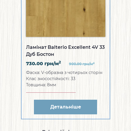
Ламінат Balterio Excellent 4V 33
Дуб Бостон
2
730.00
грн/м
2
900.00
грн/м
Фаска: V-образна з чотирьох сторін
Клас зносостійкості: 33
Товщина: 8мм
Детальніше