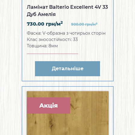
Ламінат Balterio Excellent 4V 33
Дуб Амелія
2
730.00
грн/м
2
900.00
грн/м
Фаска: V-образна з чотирьох сторін
Клас зносостійкості: 33
Товщина: 8мм
Детальніше
Акція