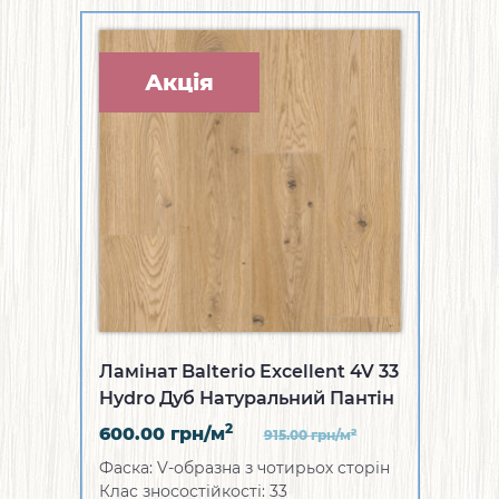
Акція
Ламінат Balterio Excellent 4V 33
Hydro Дуб Натуральний Пантін
2
600.00
грн/м
2
915.00
грн/м
Фаска: V-образна з чотирьох сторін
Клас зносостійкості: 33